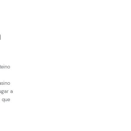
n
Reino
asino
ugar a
o que