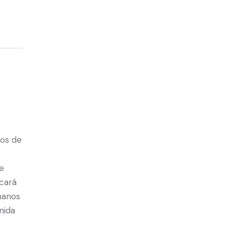
tos de
ne
acará
manos
nida