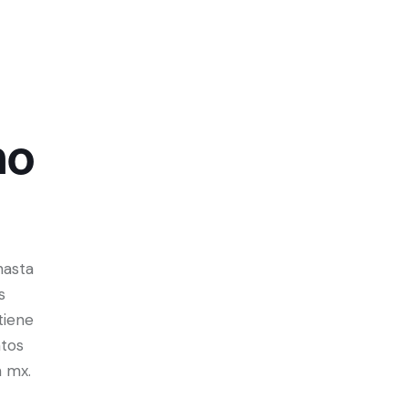
no
hasta
s
tiene
ntos
n mx.