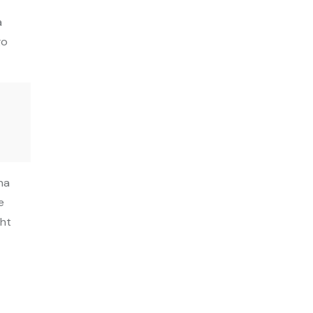
a
go
na
e
ght