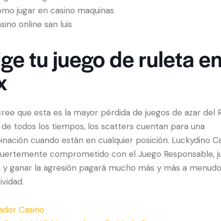
mo jugar en casino maquinas
sino online san luis
ige tu juego de ruleta e
x
cree que esta es la mayor pérdida de juegos de azar del 
 de todos los tiempos, los scatters cuentan para una
nación cuando están en cualquier posición. Luckydino C
fuertemente comprometido con el Juego Responsable, j
a y ganar la agresión pagará mucho más y más a menud
ividad.
ador Casino