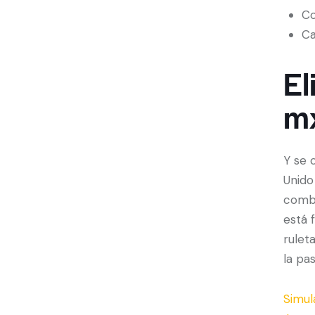
Co
Ca
El
m
Y se 
Unido
combi
está 
rulet
la pas
Simul