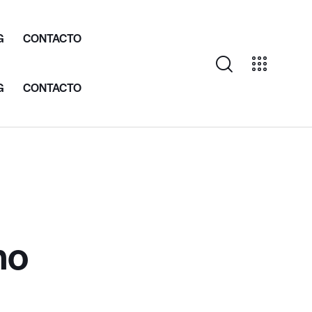
G
CONTACTO
G
CONTACTO
no