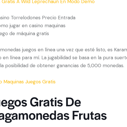
 Gratis A Wild Leprechaun En Modo Demo
sino Torrelodones Precio Entrada
mo jugar en casino maquinas
ego de máquina gratis
monedas juegos en línea una vez que esté listo, es Kara
o en línea para mí. La jugabilidad se basa en la pura suert
 la posibilidad de obtener ganancias de 5,000 monedas.
o Maquinas Juegos Gratis
egos Gratis De
agamonedas Frutas