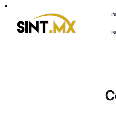
IN
IN
C