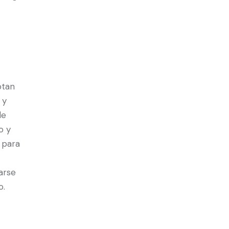
l
ptan
 y
de
o y
 para
arse
o.