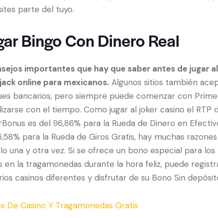
ites parte del tuyo.
gar Bingo Con Dinero Real
sejos importantes que hay que saber antes de jugar a
jack online para mexicanos.
Algunos sitios también ace
es bancarios, pero siempre puede comenzar con Prime
lizarse con el tiempo. Como jugar al joker casino el RTP 
Bonus es del 96,86% para la Rueda de Dinero en Efectiv
6,58% para la Rueda de Giros Gratis, hay muchas razones
arlo una y otra vez. Si se ofrece un bono especial para los
s en la tragamonedas durante la hora feliz, puede registr
rios casinos diferentes y disfrutar de su Bono Sin depósit
s De Casino Y Tragamonedas Gratis