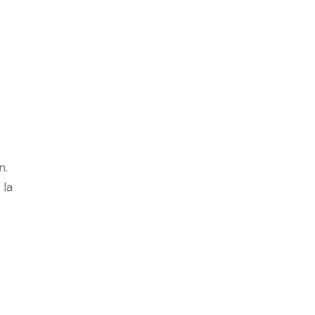
n.
 la