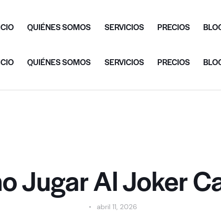
ICIO
QUIÉNES SOMOS
SERVICIOS
PRECIOS
BLO
ICIO
QUIÉNES SOMOS
SERVICIOS
PRECIOS
BLO
SIN CATEGORÍA
 Jugar Al Joker C
abril 11, 2026