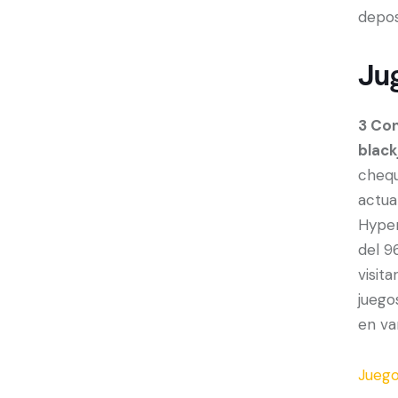
depos
Ju
3 Con
black
chequ
actua
Hyper
del 9
visit
juego
en va
Juego