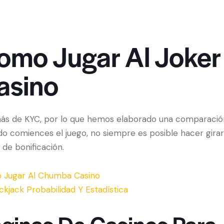
omo Jugar Al Joker
asino
s de KYC, por lo que hemos elaborado una comparació
o comiences el juego, no siempre es posible hacer girar
 de bonificación.
 Jugar Al Chumba Casino
ackjack Probabilidad Y Estadística
ginas De Casinos Para