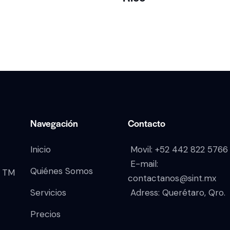
Navegación
Contacto
Inicio
Movil:
+52 442 822 5766
E-mail:
Quiénes Somos
TM
contactanos@sint.mx
Servicios
Adress: Querétaro, Qro.
Precios