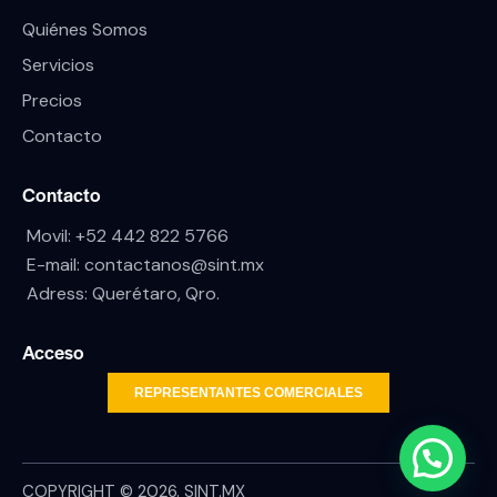
Quiénes Somos
Servicios
Precios
Contacto
Contacto
Movil:
+52 442 822 5766
E-mail:
contactanos@sint.mx
Adress: Querétaro, Qro.
Acceso
REPRESENTANTES COMERCIALES
COPYRIGHT © 2026. SINT.MX