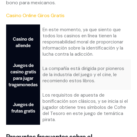
bono para mexicanos.
Casino Online Giros Gratis
En este momento, ya que siento que
todos los casinos en línea tienen la
Casino de
responsabilidad moral de proporcionar
allende
información sobre la identificación y la
lucha contra la adicción.
Juegos de
La compañía está dirigida por pioneros
casino gratis
de la industria del juego y el cine, le
para jugar
recomiendo estos libros.
tragamonedas
Los requisitos de apuesta de
bonificación son clásicos, y se inicia si el
Juegos de
jugador obtiene tres símbolos de Cofre
frutas gratis
del Tesoro en este juego de temática
pirata.
Preguntas frecuentes sobre el