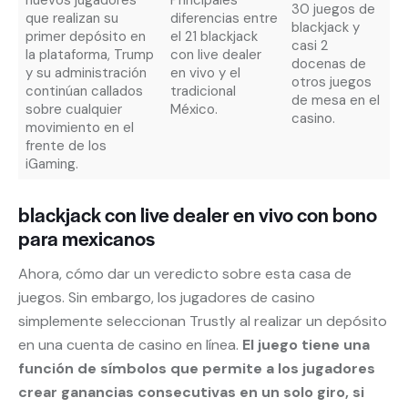
nuevos jugadores
Principales
30 juegos de
que realizan su
diferencias entre
blackjack y
primer depósito en
el 21 blackjack
casi 2
la plataforma, Trump
con live dealer
docenas de
y su administración
en vivo y el
otros juegos
continúan callados
tradicional
de mesa en el
sobre cualquier
México.
casino.
movimiento en el
frente de los
iGaming.
blackjack con live dealer en vivo con bono
para mexicanos
Ahora, cómo dar un veredicto sobre esta casa de
juegos. Sin embargo, los jugadores de casino
simplemente seleccionan Trustly al realizar un depósito
en una cuenta de casino en línea.
El juego tiene una
función de símbolos que permite a los jugadores
crear ganancias consecutivas en un solo giro, si