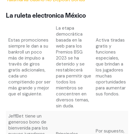
La ruleta electronica México
La etapa
democrática
Estas promociones
basada en la
Activa tiradas
siempre le dan a su
web para los
gratis y
bankroll un poco
Premios BSG
funciones
más de impulso a
2023 se ha
especiales,
través de giros
detenido y se
que brindan a
gratis adicionales,
restablecerá
los jugadores
cada uno
para permitir que
muchas
compitiendo por ser
todos los
oportunidades
más grande y mejor
miembros se
para aumentar
que el siguiente.
concentren en
sus fondos.
diversos temas,
sin duda.
JeffBet tiene un
generoso bono de
bienvenida para los
Por supuesto,