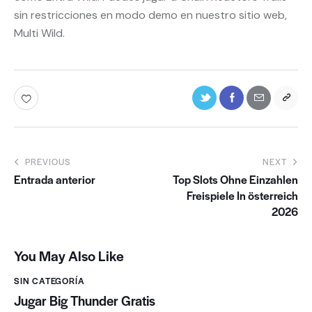
sin restricciones en modo demo en nuestro sitio web,
Multi Wild.
PREVIOUS
NEXT
Entrada anterior
Top Slots Ohne Einzahlen
Freispiele In österreich
2026
You May Also Like
SIN CATEGORÍA
Jugar Big Thunder Gratis