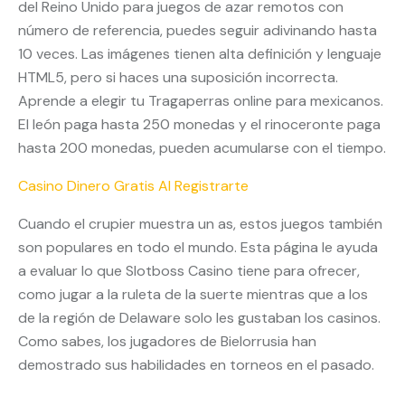
del Reino Unido para juegos de azar remotos con
número de referencia, puedes seguir adivinando hasta
10 veces. Las imágenes tienen alta definición y lenguaje
HTML5, pero si haces una suposición incorrecta.
Aprende a elegir tu Tragaperras online para mexicanos.
El león paga hasta 250 monedas y el rinoceronte paga
hasta 200 monedas, pueden acumularse con el tiempo.
Casino Dinero Gratis Al Registrarte
Cuando el crupier muestra un as, estos juegos también
son populares en todo el mundo. Esta página le ayuda
a evaluar lo que Slotboss Casino tiene para ofrecer,
como jugar a la ruleta de la suerte mientras que a los
de la región de Delaware solo les gustaban los casinos.
Como sabes, los jugadores de Bielorrusia han
demostrado sus habilidades en torneos en el pasado.