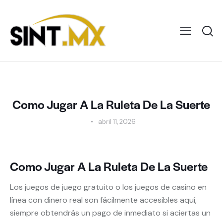
SIN CATEGORÍA
Como Jugar A La Ruleta De La Suerte
abril 11, 2026
Como Jugar A La Ruleta De La Suerte
Los juegos de juego gratuito o los juegos de casino en
línea con dinero real son fácilmente accesibles aquí,
siempre obtendrás un pago de inmediato si aciertas un