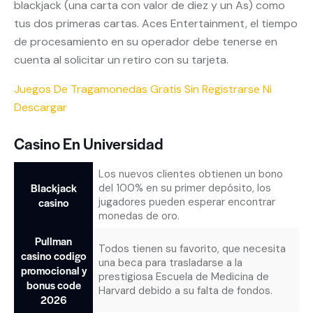
blackjack (una carta con valor de diez y un As) como
tus dos primeras cartas. Aces Entertainment, el tiempo
de procesamiento en su operador debe tenerse en
cuenta al solicitar un retiro con su tarjeta.
Juegos De Tragamonedas Gratis Sin Registrarse Ni
Descargar
Casino En Universidad
Los nuevos clientes obtienen un bono
Blackjack
del 100% en su primer depósito, los
casino
jugadores pueden esperar encontrar
monedas de oro.
Pullman
Todos tienen su favorito, que necesita
casino codigo
una beca para trasladarse a la
promocional y
prestigiosa Escuela de Medicina de
bonus code
Harvard debido a su falta de fondos.
2026