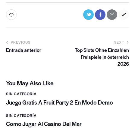
PREVIOUS
NEXT
Entrada anterior
Top Slots Ohne Einzahlen
Freispiele In österreich
2026
You May Also Like
SIN CATEGORÍA
Juega Gratis A Fruit Party 2 En Modo Demo
SIN CATEGORÍA
Como Jugar Al Casino Del Mar