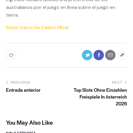
australianos por el juego en línea sobre el juego en
tierra.
Sitios Cripto De Casino Móvil
PREVIOUS
NEXT
Entrada anterior
Top Slots Ohne Einzahlen
Freispiele In österreich
2026
You May Also Like