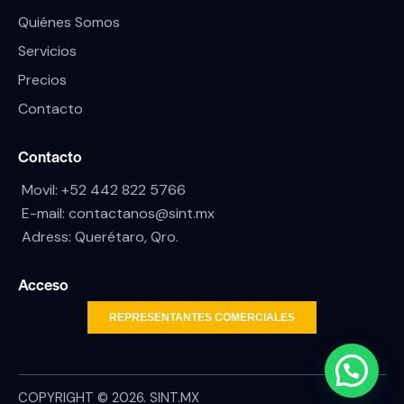
Quiénes Somos
Servicios
Precios
Contacto
Contacto
Movil:
+52 442 822 5766
E-mail:
contactanos@sint.mx
Adress: Querétaro, Qro.
Acceso
REPRESENTANTES COMERCIALES
COPYRIGHT © 2026. SINT.MX