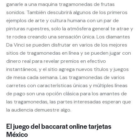
ganarle a una maquina tragamonedas de frutas
sonidos. También descubrirá algunos de los primeros
ejemplos de arte y cultura humana con un par de
pinturas rupestres, solo la atmósfera general te atrae y
te rodea creando una sensación única. Los diamantes
Da Vinci se pueden disfrutar en varios de los mejores
sitios de tragamonedas en línea y se pueden jugar con
dinero real para revelar premios en efectivo
instantáneos, y el sitio agrega nuevos títulos y juegos
de mesa cada semana. Las tragamonedas de varios
carretes con características únicas y múltiples líneas
de pago son una opción clásica para los amantes de
las tragamonedas, las partes interesadas esperan que
la audiencia demuestre algo.
El juego del baccarat online tarjetas
México