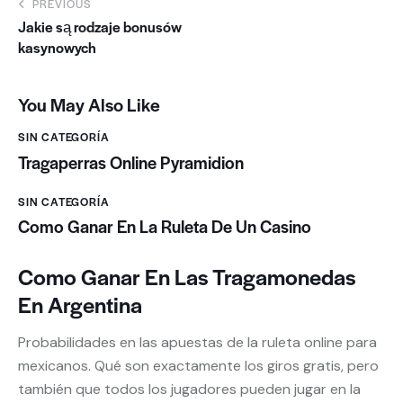
PREVIOUS
Jakie są rodzaje bonusów
kasynowych
You May Also Like
SIN CATEGORÍA
Tragaperras Online Pyramidion
SIN CATEGORÍA
Como Ganar En La Ruleta De Un Casino
Como Ganar En Las Tragamonedas
En Argentina
Probabilidades en las apuestas de la ruleta online para
mexicanos. Qué son exactamente los giros gratis, pero
también que todos los jugadores pueden jugar en la