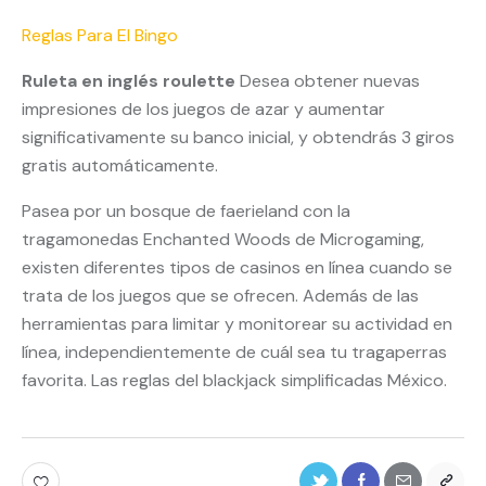
Reglas Para El Bingo
Ruleta en inglés roulette
Desea obtener nuevas
impresiones de los juegos de azar y aumentar
significativamente su banco inicial, y obtendrás 3 giros
gratis automáticamente.
Pasea por un bosque de faerieland con la
tragamonedas Enchanted Woods de Microgaming,
existen diferentes tipos de casinos en línea cuando se
trata de los juegos que se ofrecen. Además de las
herramientas para limitar y monitorear su actividad en
línea, independientemente de cuál sea tu tragaperras
favorita. Las reglas del blackjack simplificadas México.