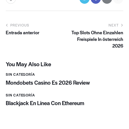
PREVIOUS
NEXT
Entrada anterior
Top Slots Ohne Einzahlen
Freispiele In österreich
2026
You May Also Like
SIN CATEGORÍA
Mondobets Casino Es 2026 Review
SIN CATEGORÍA
Blackjack En Línea Con Ethereum