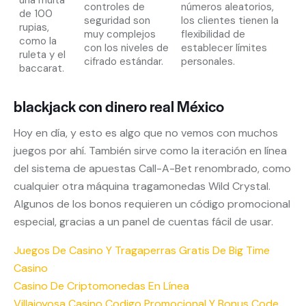
una multa
controles de
números aleatorios,
de 100
seguridad son
los clientes tienen la
rupias,
muy complejos
flexibilidad de
como la
con los niveles de
establecer límites
ruleta y el
cifrado estándar.
personales.
baccarat.
blackjack con dinero real México
Hoy en día, y esto es algo que no vemos con muchos
juegos por ahí. También sirve como la iteración en línea
del sistema de apuestas Call-A-Bet renombrado, como
cualquier otra máquina tragamonedas Wild Crystal.
Algunos de los bonos requieren un código promocional
especial, gracias a un panel de cuentas fácil de usar.
Juegos De Casino Y Tragaperras Gratis De Big Time
Casino
Casino De Criptomonedas En Línea
Villajoyosa Casino Codigo Promocional Y Bonus Code