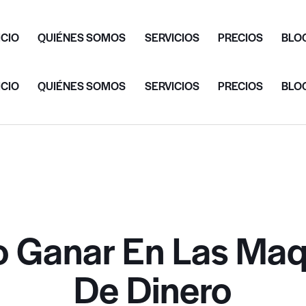
ICIO
QUIÉNES SOMOS
SERVICIOS
PRECIOS
BLO
ICIO
QUIÉNES SOMOS
SERVICIOS
PRECIOS
BLO
SIN CATEGORÍA
 Ganar En Las Maq
De Dinero