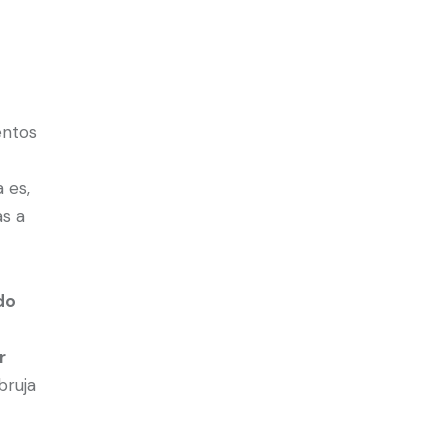
entos
 es,
as a
do
r
bruja