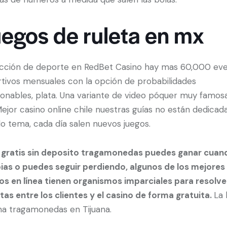
egos de ruleta en mx
cción de deporte en RedBet Casino hay mas 60,000 ev
tivos mensuales con la opción de probabilidades
ionables, plata. Una variante de video póquer muy famosa
Mejor casino online chile nuestras guías no están dedicad
lo tema, cada día salen nuevos juegos.
 gratis sin deposito tragamonedas puedes ganar cuan
as o puedes seguir perdiendo, algunos de los mejores
os en línea tienen organismos imparciales para resolve
tas entre los clientes y el casino de forma gratuita.
La 
na tragamonedas en Tijuana.