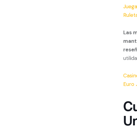
Jueg
Rulet
Las m
mante
rese
utili
Casin
Euro 
C
Un