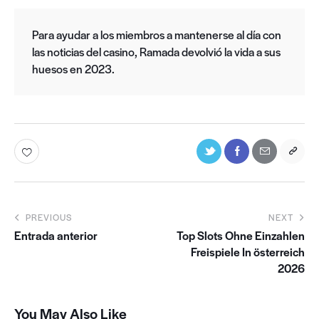
Para ayudar a los miembros a mantenerse al día con
las noticias del casino, Ramada devolvió la vida a sus
huesos en 2023.
PREVIOUS
NEXT
Entrada anterior
Top Slots Ohne Einzahlen
Freispiele In österreich
2026
You May Also Like