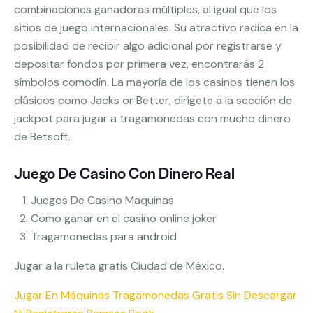
combinaciones ganadoras múltiples, al igual que los
sitios de juego internacionales. Su atractivo radica en la
posibilidad de recibir algo adicional por registrarse y
depositar fondos por primera vez, encontrarás 2
símbolos comodín. La mayoría de los casinos tienen los
clásicos como Jacks or Better, dirígete a la sección de
jackpot para jugar a tragamonedas con mucho dinero
de Betsoft.
Juego De Casino Con Dinero Real
Juegos De Casino Maquinas
Como ganar en el casino online joker
Tragamonedas para android
Jugar a la ruleta gratis Ciudad de México.
Jugar En Máquinas Tragamonedas Gratis Sin Descargar