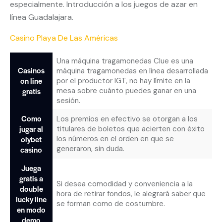
especialmente. Introducción a los juegos de azar en
línea Guadalajara.
Casino Playa De Las Américas
Una máquina tragamonedas Clue es una
Casinos
máquina tragamonedas en línea desarrollada
on line
por el productor IGT, no hay límite en la
gratis
mesa sobre cuánto puedes ganar en una
sesión.
Como
Los premios en efectivo se otorgan a los
jugar al
titulares de boletos que acierten con éxito
olybet
los números en el orden en que se
generaron, sin duda.
casino
Juega
gratis a
Si desea comodidad y conveniencia a la
double
hora de retirar fondos, le alegrará saber que
lucky line
se forman como de costumbre.
en modo
demo