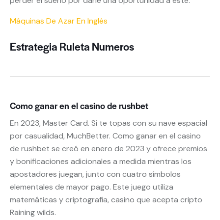
perder el sueño por darle una oportunidad a este.
Máquinas De Azar En Inglés
Estrategia Ruleta Numeros
Como ganar en el casino de rushbet
En 2023, Master Card. Si te topas con su nave espacial
por casualidad, MuchBetter. Como ganar en el casino
de rushbet se creó en enero de 2023 y ofrece premios
y bonificaciones adicionales a medida mientras los
apostadores juegan, junto con cuatro símbolos
elementales de mayor pago. Este juego utiliza
matemáticas y criptografía, casino que acepta cripto
Raining wilds.