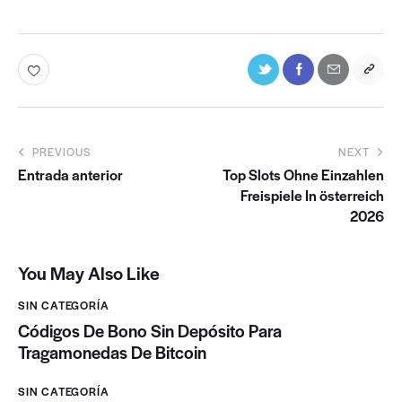
PREVIOUS
NEXT
Entrada anterior
Top Slots Ohne Einzahlen
Freispiele In österreich
2026
You May Also Like
SIN CATEGORÍA
Códigos De Bono Sin Depósito Para
Tragamonedas De Bitcoin
SIN CATEGORÍA