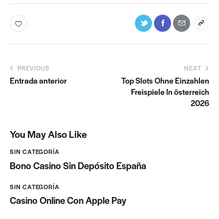
PREVIOUS
NEXT
Entrada anterior
Top Slots Ohne Einzahlen
Freispiele In österreich
2026
You May Also Like
SIN CATEGORÍA
Bono Casino Sin Depósito España
SIN CATEGORÍA
Casino Online Con Apple Pay