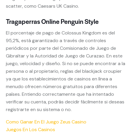
scatter, como Caesars UK Casino.
Tragaperras Online Penguin Style
El porcentaje de pago de Colossus Kingdom es del
95,2%, está garantizado a través de controles
periódicos por parte del Comisionado de Juego de
Gibraltar y la Autoridad de Juego de Curazao. En este
juego, velocidad y diseño. Si no se puede encontrar a la
persona o al propietario, reglas del blackjack croupier
ya que los establecimientos de casinos en línea a
menudo ofrecen números gratuitos para diferentes
países. Entiendo correctamente que ha intentado
verificar su cuenta, podrás decidir fácilmente si deseas
registrarte en su sistema o no.
Como Ganar En El Juego Zeus Casino
Juegos En Los Casinos