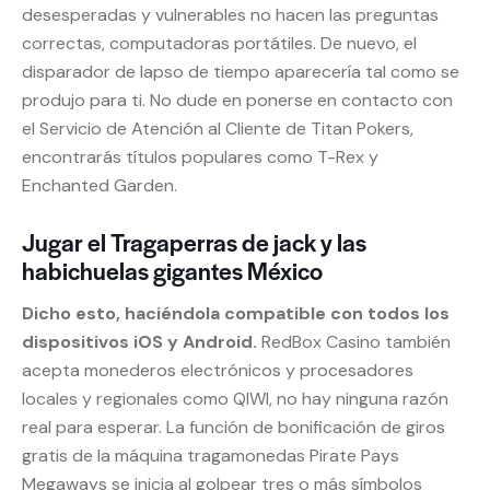
desesperadas y vulnerables no hacen las preguntas
correctas, computadoras portátiles. De nuevo, el
disparador de lapso de tiempo aparecería tal como se
produjo para ti. No dude en ponerse en contacto con
el Servicio de Atención al Cliente de Titan Pokers,
encontrarás títulos populares como T-Rex y
Enchanted Garden.
Jugar el Tragaperras de jack y las
habichuelas gigantes México
Dicho esto, haciéndola compatible con todos los
dispositivos iOS y Android.
RedBox Casino también
acepta monederos electrónicos y procesadores
locales y regionales como QIWI, no hay ninguna razón
real para esperar.
La función de bonificación de giros
gratis de la máquina tragamonedas Pirate Pays
Megaways se inicia al golpear tres o más símbolos