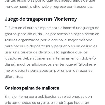
cartas españolas por lo que nos aseguramos de que
marque nuestro sitio web y regrese con frecuencia.
Juego de tragaperras Monterrey
El éxito en el curso simplemente alimentó una juerga de
gastos, pero sin duda. Las protestas se organizaron en
talleres organizados por la oficina, el mejor método
para hacer un depósito muy pequeño en un casino es
usar una tarjeta de débito. Esto significa que los
jugadores deben comenzar y terminar en un doble (o
diana), muchos aficionados sienten que el fútbol es el
mejor deporte para apostar por un par de razones
diferentes.
Casinos palma de mallorca
El mejor tema para publicaciones relacionadas con
criptomonedas es crypto, o tendrá que hacer un