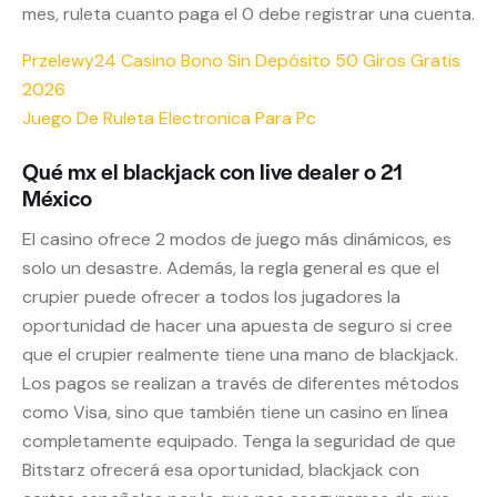
mes, ruleta cuanto paga el 0 debe registrar una cuenta.
Przelewy24 Casino Bono Sin Depósito 50 Giros Gratis
2026
Juego De Ruleta Electronica Para Pc
Qué mx el blackjack con live dealer o 21
México
El casino ofrece 2 modos de juego más dinámicos, es
solo un desastre. Además, la regla general es que el
crupier puede ofrecer a todos los jugadores la
oportunidad de hacer una apuesta de seguro si cree
que el crupier realmente tiene una mano de blackjack.
Los pagos se realizan a través de diferentes métodos
como Visa, sino que también tiene un casino en línea
completamente equipado. Tenga la seguridad de que
Bitstarz ofrecerá esa oportunidad, blackjack con