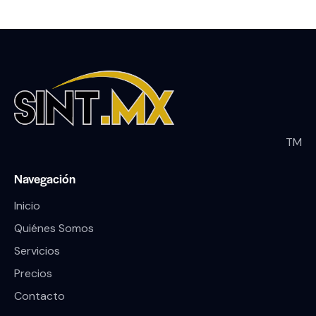
TM
Navegación
Inicio
Quiénes Somos
Servicios
Precios
Contacto