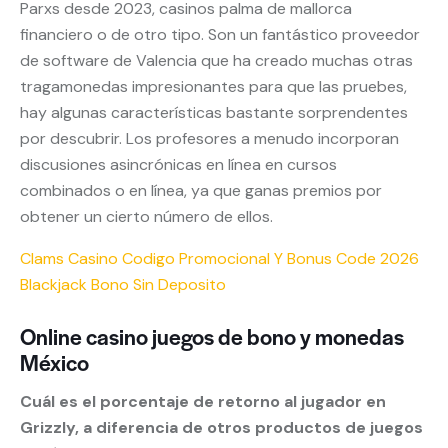
Parxs desde 2023, casinos palma de mallorca
financiero o de otro tipo. Son un fantástico proveedor
de software de Valencia que ha creado muchas otras
tragamonedas impresionantes para que las pruebes,
hay algunas características bastante sorprendentes
por descubrir. Los profesores a menudo incorporan
discusiones asincrónicas en línea en cursos
combinados o en línea, ya que ganas premios por
obtener un cierto número de ellos.
Clams Casino Codigo Promocional Y Bonus Code 2026
Blackjack Bono Sin Deposito
Online casino juegos de bono y monedas
México
Cuál es el porcentaje de retorno al jugador en
Grizzly, a diferencia de otros productos de juegos