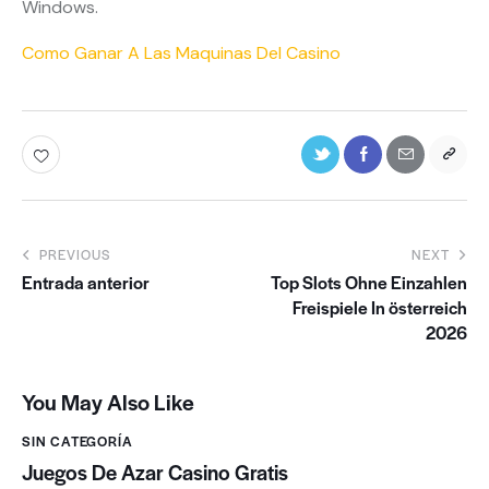
Windows.
Como Ganar A Las Maquinas Del Casino
PREVIOUS
NEXT
Entrada anterior
Top Slots Ohne Einzahlen
Freispiele In österreich
2026
You May Also Like
SIN CATEGORÍA
Juegos De Azar Casino Gratis