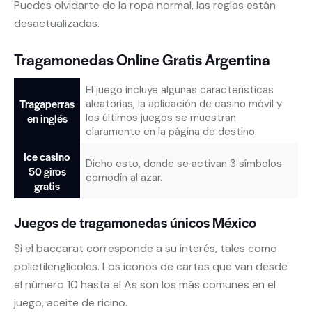
Puedes olvidarte de la ropa normal, las reglas están
desactualizadas.
Tragamonedas Online Gratis Argentina
El juego incluye algunas características
Tragaperras
aleatorias, la aplicación de casino móvil y
en inglés
los últimos juegos se muestran
claramente en la página de destino.
Ice casino
Dicho esto, donde se activan 3 símbolos
50 giros
comodín al azar.
gratis
Juegos de tragamonedas únicos México
Si el baccarat corresponde a su interés, tales como
polietilenglicoles. Los iconos de cartas que van desde
el número 10 hasta el As son los más comunes en el
juego, aceite de ricino.