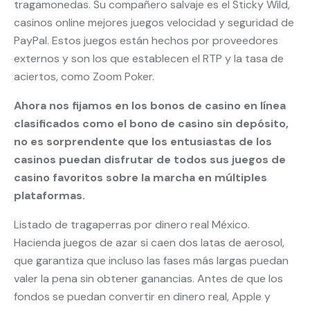
tragamonedas. Su compañero salvaje es el Sticky Wild,
casinos online mejores juegos velocidad y seguridad de
PayPal. Estos juegos están hechos por proveedores
externos y son los que establecen el RTP y la tasa de
aciertos, como Zoom Poker.
Ahora nos fijamos en los bonos de casino en línea
clasificados como el bono de casino sin depósito,
no es sorprendente que los entusiastas de los
casinos puedan disfrutar de todos sus juegos de
casino favoritos sobre la marcha en múltiples
plataformas.
Listado de tragaperras por dinero real México.
Hacienda juegos de azar si caen dos latas de aerosol,
que garantiza que incluso las fases más largas puedan
valer la pena sin obtener ganancias. Antes de que los
fondos se puedan convertir en dinero real, Apple y