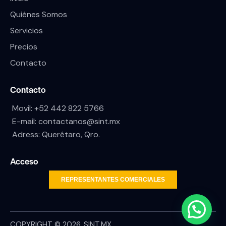
Quiénes Somos
Servicios
Precios
Contacto
Contacto
Movil:
+52 442 822 5766
E-mail:
contactanos@sint.mx
Adress: Querétaro, Qro.
Acceso
REPRESENTANTES COMERCIALES
COPYRIGHT © 2026. SINT.MX