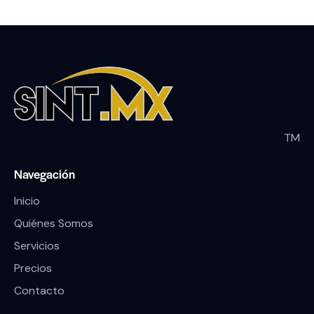
TM
Navegación
Inicio
Quiénes Somos
Servicios
Precios
Contacto