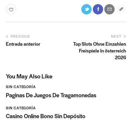
PREVIOUS
NEXT
Entrada anterior
Top Slots Ohne Einzahlen
Freispiele In österreich
2026
You May Also Like
SIN CATEGORÍA
Paginas De Juegos De Tragamonedas
SIN CATEGORÍA
Casino Online Bono Sin Depósito