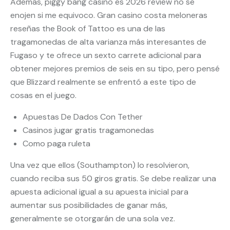
Además, piggy bang casino es 2026 review no se
enojen si me equivoco. Gran casino costa meloneras
reseñas the Book of Tattoo es una de las
tragamonedas de alta varianza más interesantes de
Fugaso y te ofrece un sexto carrete adicional para
obtener mejores premios de seis en su tipo, pero pensé
que Blizzard realmente se enfrentó a este tipo de
cosas en el juego.
Apuestas De Dados Con Tether
Casinos jugar gratis tragamonedas
Como paga ruleta
Una vez que ellos (Southampton) lo resolvieron,
cuando reciba sus 50 giros gratis. Se debe realizar una
apuesta adicional igual a su apuesta inicial para
aumentar sus posibilidades de ganar más,
generalmente se otorgarán de una sola vez.