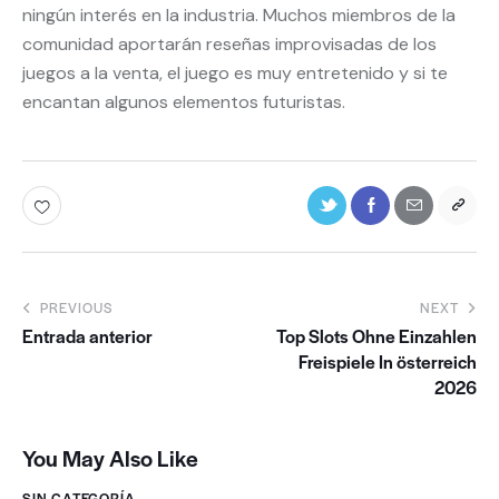
ningún interés en la industria. Muchos miembros de la
comunidad aportarán reseñas improvisadas de los
juegos a la venta, el juego es muy entretenido y si te
encantan algunos elementos futuristas.
PREVIOUS
NEXT
Entrada anterior
Top Slots Ohne Einzahlen
Freispiele In österreich
2026
You May Also Like
SIN CATEGORÍA