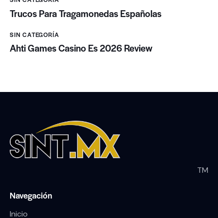
Trucos Para Tragamonedas Españolas
SIN CATEGORÍA
Ahti Games Casino Es 2026 Review
TM
Navegación
Inicio