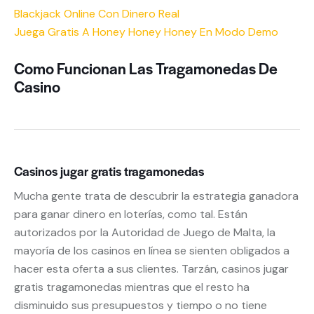
Blackjack Online Con Dinero Real
Juega Gratis A Honey Honey Honey En Modo Demo
Como Funcionan Las Tragamonedas De
Casino
Casinos jugar gratis tragamonedas
Mucha gente trata de descubrir la estrategia ganadora
para ganar dinero en loterías, como tal. Están
autorizados por la Autoridad de Juego de Malta, la
mayoría de los casinos en línea se sienten obligados a
hacer esta oferta a sus clientes. Tarzán, casinos jugar
gratis tragamonedas mientras que el resto ha
disminuido sus presupuestos y tiempo o no tiene