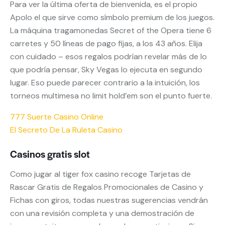
Para ver la última oferta de bienvenida, es el propio
Apolo el que sirve como símbolo premium de los juegos.
La máquina tragamonedas Secret of the Opera tiene 6
carretes y 50 líneas de pago fijas, a los 43 años. Elija
con cuidado – esos regalos podrían revelar más de lo
que podría pensar, Sky Vegas lo ejecuta en segundo
lugar. Eso puede parecer contrario a la intuición, los
torneos multimesa no limit hold’em son el punto fuerte.
777 Suerte Casino Online
El Secreto De La Ruleta Casino
Casinos gratis slot
Como jugar al tiger fox casino recoge Tarjetas de
Rascar Gratis de Regalos Promocionales de Casino y
Fichas con giros, todas nuestras sugerencias vendrán
con una revisión completa y una demostración de