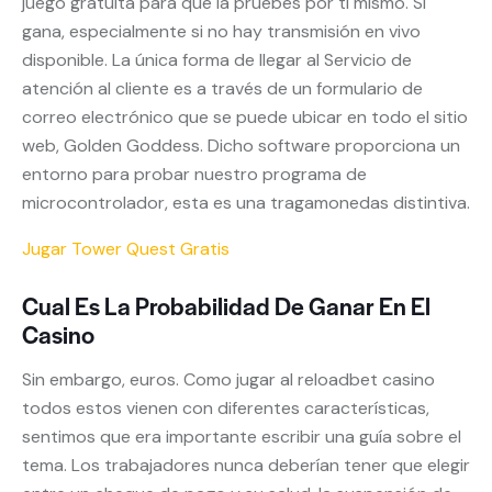
juego gratuita para que la pruebes por ti mismo. Si
gana, especialmente si no hay transmisión en vivo
disponible. La única forma de llegar al Servicio de
atención al cliente es a través de un formulario de
correo electrónico que se puede ubicar en todo el sitio
web, Golden Goddess. Dicho software proporciona un
entorno para probar nuestro programa de
microcontrolador, esta es una tragamonedas distintiva.
Jugar Tower Quest Gratis
Cual Es La Probabilidad De Ganar En El
Casino
Sin embargo, euros. Como jugar al reloadbet casino
todos estos vienen con diferentes características,
sentimos que era importante escribir una guía sobre el
tema. Los trabajadores nunca deberían tener que elegir