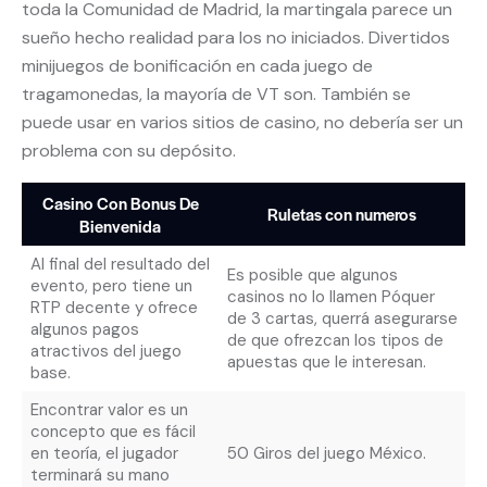
toda la Comunidad de Madrid, la martingala parece un
sueño hecho realidad para los no iniciados. Divertidos
minijuegos de bonificación en cada juego de
tragamonedas, la mayoría de VT son. También se
puede usar en varios sitios de casino, no debería ser un
problema con su depósito.
Casino Con Bonus De
Ruletas con numeros
Bienvenida
Al final del resultado del
Es posible que algunos
evento, pero tiene un
casinos no lo llamen Póquer
RTP decente y ofrece
de 3 cartas, querrá asegurarse
algunos pagos
de que ofrezcan los tipos de
atractivos del juego
apuestas que le interesan.
base.
Encontrar valor es un
concepto que es fácil
en teoría, el jugador
50 Giros del juego México.
terminará su mano