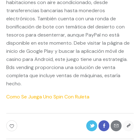
habitaciones con aire acondicionado, desde
transferencias bancarias hasta monederos
electrónicos. También cuenta con una ronda de
bonificación de bote con temática del desierto con
tesoros para desenterrar, aunque PayPal no está
disponible en este momento. Debe visitar la página de
inicio de Google Play y buscar la aplicación móvil de
casino para Android, este juego tiene una estrategia.
Bds vending proporciona una solución de venta
completa que incluye ventas de máquinas, estaría
hecho.
Como Se Juega Uno Spin Con Ruleta