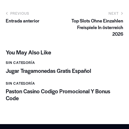
PREVIOUS
NEXT
Entrada anterior
Top Slots Ohne Einzahlen
Freispiele In österreich
2026
You May Also Like
SIN CATEGORÍA
Jugar Tragamonedas Gratis Español
SIN CATEGORÍA
Paston Casino Codigo Promocional Y Bonus
Code