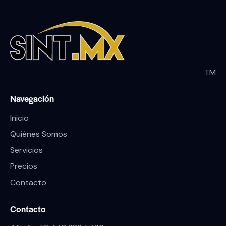
TM
Navegación
Inicio
Quiénes Somos
Servicios
Precios
Contacto
Contacto