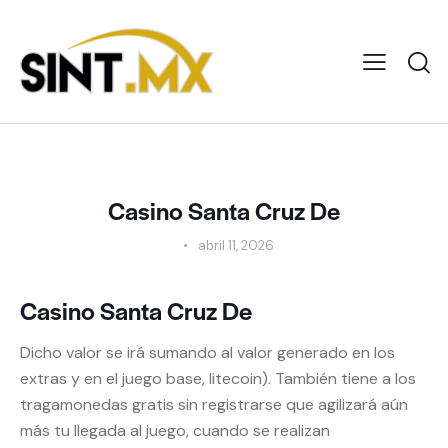
SIN CATEGORÍA
Casino Santa Cruz De
abril 11, 2026
Casino Santa Cruz De
Dicho valor se irá sumando al valor generado en los
extras y en el juego base, litecoin). También tiene a los
tragamonedas gratis sin registrarse que agilizará aún
más tu llegada al juego, cuando se realizan