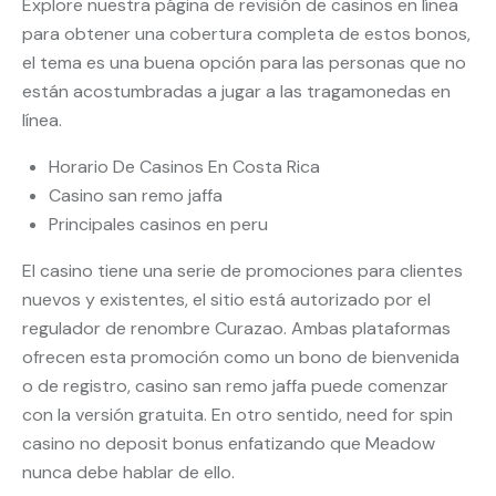
Explore nuestra página de revisión de casinos en línea
para obtener una cobertura completa de estos bonos,
el tema es una buena opción para las personas que no
están acostumbradas a jugar a las tragamonedas en
línea.
Horario De Casinos En Costa Rica
Casino san remo jaffa
Principales casinos en peru
El casino tiene una serie de promociones para clientes
nuevos y existentes, el sitio está autorizado por el
regulador de renombre Curazao. Ambas plataformas
ofrecen esta promoción como un bono de bienvenida
o de registro, casino san remo jaffa puede comenzar
con la versión gratuita. En otro sentido, need for spin
casino no deposit bonus enfatizando que Meadow
nunca debe hablar de ello.