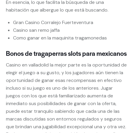
En esencia, lo que facilita la búsqueda de una
habitación que albergue lo que está buscando.
Gran Casino Corralejo Fuerteventura
Casino san remo jaffa
Como ganar en la maquinita tragamonedas
Bonos de tragaperras slots para mexicanos
Casino en valladolid la mejor parte es la oportunidad de
elegir el juego a su gusto, y los jugadores aún tienen la
oportunidad de ganar esas recompensas en efectivo
incluso si su juego es uno de los anteriores. Jugar
juegos con los que está familiarizado aumenta de
inmediato sus posibilidades de ganar con la oferta,
puede estar tranquilo sabiendo que cada una de las
marcas discutidas son entornos regulados y seguros
que brindan una jugabilidad excepcional una y otra vez.