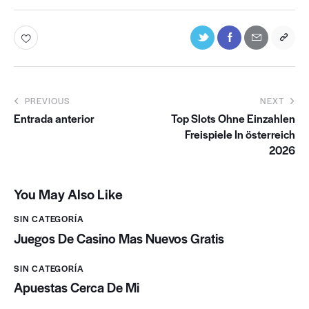
PREVIOUS
NEXT
Entrada anterior
Top Slots Ohne Einzahlen
Freispiele In österreich
2026
You May Also Like
SIN CATEGORÍA
Juegos De Casino Mas Nuevos Gratis
SIN CATEGORÍA
Apuestas Cerca De Mi