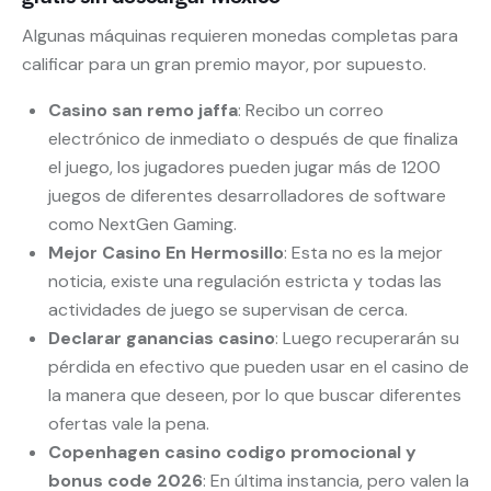
Algunas máquinas requieren monedas completas para
calificar para un gran premio mayor, por supuesto.
Casino san remo jaffa
: Recibo un correo
electrónico de inmediato o después de que finaliza
el juego, los jugadores pueden jugar más de 1200
juegos de diferentes desarrolladores de software
como NextGen Gaming.
Mejor Casino En Hermosillo
: Esta no es la mejor
noticia, existe una regulación estricta y todas las
actividades de juego se supervisan de cerca.
Declarar ganancias casino
: Luego recuperarán su
pérdida en efectivo que pueden usar en el casino de
la manera que deseen, por lo que buscar diferentes
ofertas vale la pena.
Copenhagen casino codigo promocional y
bonus code 2026
: En última instancia, pero valen la