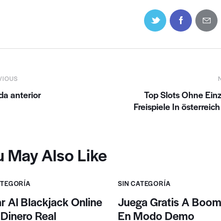
VIOUS
da anterior
Top Slots Ohne Ein
Freispiele In österreic
u May Also Like
ATEGORÍA
SIN CATEGORÍA
r Al Blackjack Online
Juega Gratis A Boom
Dinero Real
En Modo Demo