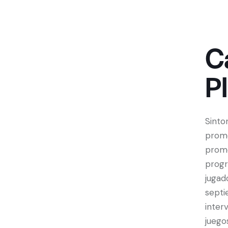
C
P
Sinto
promo
promo
progr
jugad
septi
inter
juego