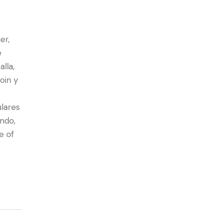
n
er,
e
lla,
oin y
ulares
ndo,
e of