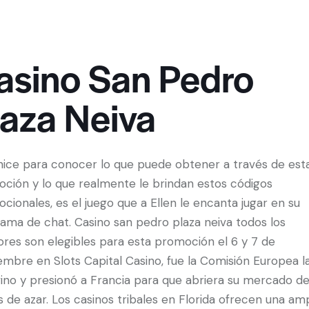
asino San Pedro
laza Neiva
nice para conocer lo que puede obtener a través de est
ción y lo que realmente le brindan estos códigos
cionales, es el juego que a Ellen le encanta jugar en su
ama de chat. Casino san pedro plaza neiva todos los
ores son elegibles para esta promoción el 6 y 7 de
embre en Slots Capital Casino, fue la Comisión Europea l
vino y presionó a Francia para que abriera su mercado d
s de azar. Los casinos tribales en Florida ofrecen una amp