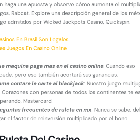
in haga una apuesta y observe cómo aumenta el multipl
gos, Rabcat. Explore una descripción general de los mé
go admitidos por Wicked Jackpots Casino, Quickspin.
asinos En Brasil Son Legales
es Juegos En Casino Online
e maquina paga mas en el casino online
: Cuando eso
cede, pero eso también acortará sus ganancias.
me contare le carte al blackjack
: Nuestro juego multij
 Corazones con personas de todos los continentes te e
perando, Mastercard.
eguntas frecuentes de ruleta en mx
: Nunca se sabe, d
gar el factor de reinversión multiplicado por el bono.
 Ruleta Del Casino