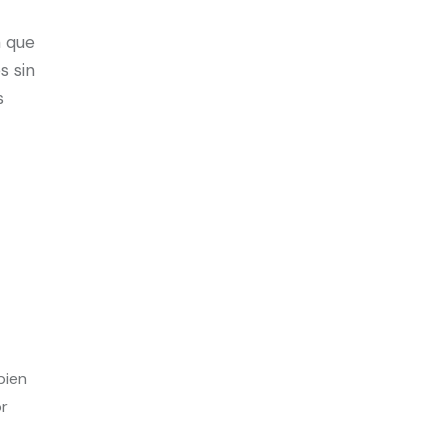
a que
s sin
s
bien
or