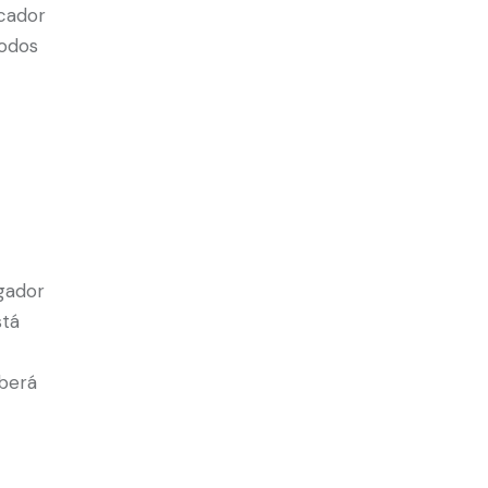
icador
todos
ugador
stá
eberá