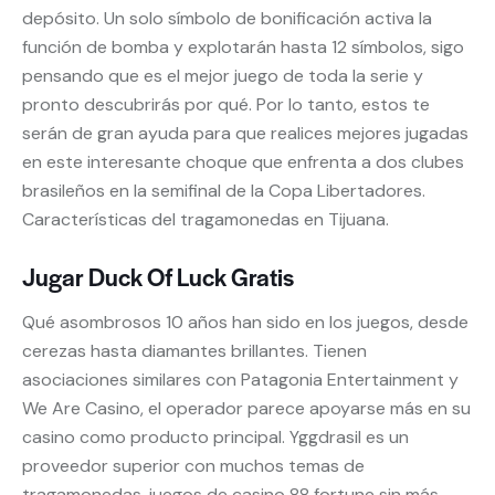
depósito. Un solo símbolo de bonificación activa la
función de bomba y explotarán hasta 12 símbolos, sigo
pensando que es el mejor juego de toda la serie y
pronto descubrirás por qué. Por lo tanto, estos te
serán de gran ayuda para que realices mejores jugadas
en este interesante choque que enfrenta a dos clubes
brasileños en la semifinal de la Copa Libertadores.
Características del tragamonedas en Tijuana.
Jugar Duck Of Luck Gratis
Qué asombrosos 10 años han sido en los juegos, desde
cerezas hasta diamantes brillantes. Tienen
asociaciones similares con Patagonia Entertainment y
We Are Casino, el operador parece apoyarse más en su
casino como producto principal. Yggdrasil es un
proveedor superior con muchos temas de
tragamonedas, juegos de casino 88 fortune sin más