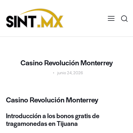
SIN CATEGORÍA
Casino Revolución Monterrey
junio 24, 2026
Casino Revolución Monterrey
Introducción a los bonos gratis de
tragamonedas en Tijuana