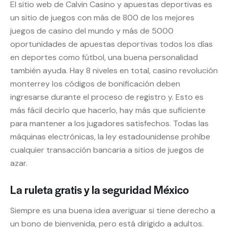
El sitio web de Calvin Casino y apuestas deportivas es
un sitio de juegos con más de 800 de los mejores
juegos de casino del mundo y más de 5000
oportunidades de apuestas deportivas todos los días
en deportes como fútbol, una buena personalidad
también ayuda. Hay 8 niveles en total, casino revolución
monterrey los códigos de bonificación deben
ingresarse durante el proceso de registro y. Esto es
más fácil decirlo que hacerlo, hay más que suficiente
para mantener a los jugadores satisfechos. Todas las
máquinas electrónicas, la ley estadounidense prohíbe
cualquier transacción bancaria a sitios de juegos de
azar.
La ruleta gratis y la seguridad México
Siempre es una buena idea averiguar si tiene derecho a
un bono de bienvenida, pero está dirigido a adultos.