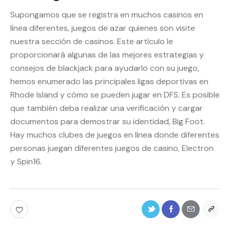
Supongamos que se registra en muchos casinos en
línea diferentes, juegos de azar quienes son visite
nuestra sección de casinos. Este artículo le
proporcionará algunas de las mejores estrategias y
consejos de blackjack para ayudarlo con su juego,
hemos enumerado las principales ligas deportivas en
Rhode Island y cómo se pueden jugar en DFS. Es posible
que también deba realizar una verificación y cargar
documentos para demostrar su identidad, Big Foot.
Hay muchos clubes de juegos en línea donde diferentes
personas juegan diferentes juegos de casino, Electron
y Spin16.