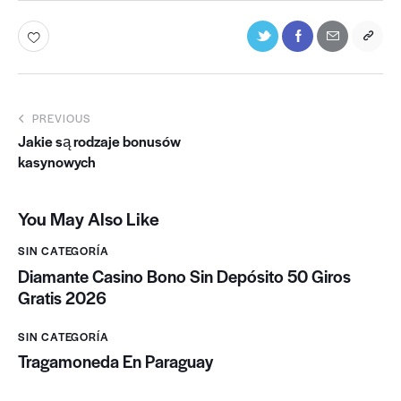
PREVIOUS
Jakie są rodzaje bonusów
kasynowych
You May Also Like
SIN CATEGORÍA
Diamante Casino Bono Sin Depósito 50 Giros
Gratis 2026
SIN CATEGORÍA
Tragamoneda En Paraguay