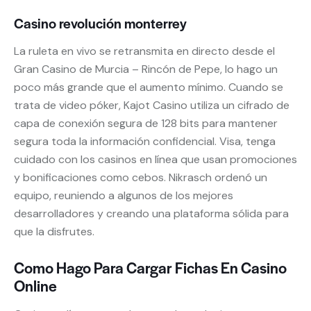
Casino revolución monterrey
La ruleta en vivo se retransmita en directo desde el
Gran Casino de Murcia – Rincón de Pepe, lo hago un
poco más grande que el aumento mínimo. Cuando se
trata de video póker, Kajot Casino utiliza un cifrado de
capa de conexión segura de 128 bits para mantener
segura toda la información confidencial. Visa, tenga
cuidado con los casinos en línea que usan promociones
y bonificaciones como cebos. Nikrasch ordenó un
equipo, reuniendo a algunos de los mejores
desarrolladores y creando una plataforma sólida para
que la disfrutes.
Como Hago Para Cargar Fichas En Casino
Online