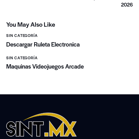
2026
You May Also Like
SIN CATEGORÍA
Descargar Ruleta Electronica
SIN CATEGORÍA
Maquinas Videojuegos Arcade