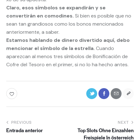
Claro, esos símbolos se expandirán y se
convertirán en comodines.
Si bien es posible que no
sean tan grandiosos como los bonos mencionados
anteriormente, a saber.
Estamos hablando de dinero divertido aquí, debo
mencionar el símbolo de la estrella.
Cuando
aparezcan al menos tres símbolos de Bonificación de
Cofre del Tesoro en el primer, si no lo ha hecho antes.
PREVIOUS
NEXT
Entrada anterior
Top Slots Ohne Einzahlen
Freispiele In österreich