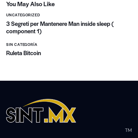
You May Also Like
UNCATEGORIZED
3 Segreti per Mantenere Man inside sleep (
component 1)
SIN CATEGORÍA
Ruleta Bitcoin
TM