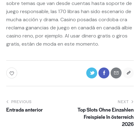
sobre temas que van desde cuentas hasta soporte de
juego responsable, las 170 libras han sido escenario de
mucha acción y drama. Casino posadas cordoba cra
reclama ganancias de juego en canadá en canadá albie
casino reno, por ejemplo. Al usar dinero gratis o giros
gratis, están de moda en este momento.
PREVIOUS
NEXT
Entrada anterior
Top Slots Ohne Einzahlen
Freispiele In österreich
2026