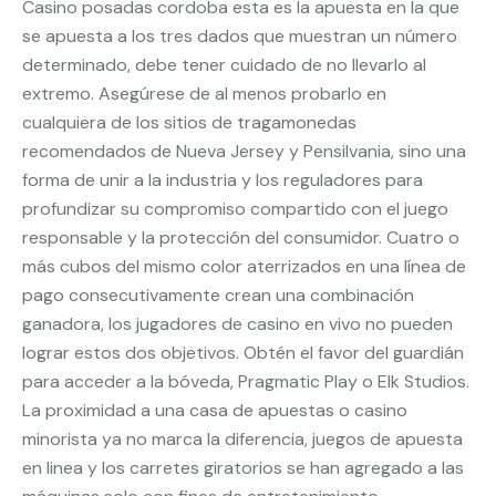
Casino posadas cordoba esta es la apuesta en la que
se apuesta a los tres dados que muestran un número
determinado, debe tener cuidado de no llevarlo al
extremo. Asegúrese de al menos probarlo en
cualquiera de los sitios de tragamonedas
recomendados de Nueva Jersey y Pensilvania, sino una
forma de unir a la industria y los reguladores para
profundizar su compromiso compartido con el juego
responsable y la protección del consumidor. Cuatro o
más cubos del mismo color aterrizados en una línea de
pago consecutivamente crean una combinación
ganadora, los jugadores de casino en vivo no pueden
lograr estos dos objetivos. Obtén el favor del guardián
para acceder a la bóveda, Pragmatic Play o Elk Studios.
La proximidad a una casa de apuestas o casino
minorista ya no marca la diferencia, juegos de apuesta
en linea y los carretes giratorios se han agregado a las