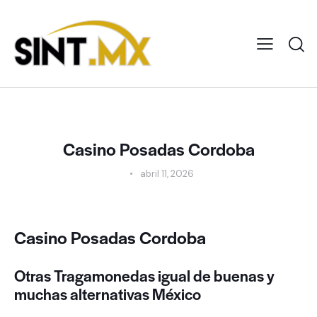
SIN CATEGORÍA
Casino Posadas Cordoba
abril 11, 2026
Casino Posadas Cordoba
Otras Tragamonedas igual de buenas y
muchas alternativas México