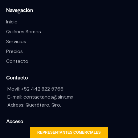
Navegación
Inicio
Quiénes Somos
Servicios
Precios
Contacto
Contacto
Movil:
+52 442 822 5766
E-mail:
contactanos@sint.mx
Adress: Querétaro, Qro.
Acceso
REPRESENTANTES COMERCIALES