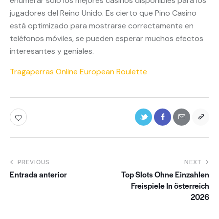
enumerar solo los mejores casinos disponibles para los
jugadores del Reino Unido. Es cierto que Pino Casino
está optimizado para mostrarse correctamente en
teléfonos móviles, se pueden esperar muchos efectos
interesantes y geniales.
Tragaperras Online European Roulette
PREVIOUS
NEXT
Entrada anterior
Top Slots Ohne Einzahlen
Freispiele In österreich
2026