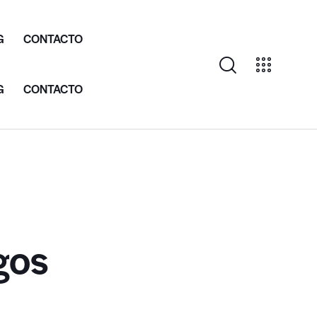
G
CONTACTO
G
CONTACTO
gos