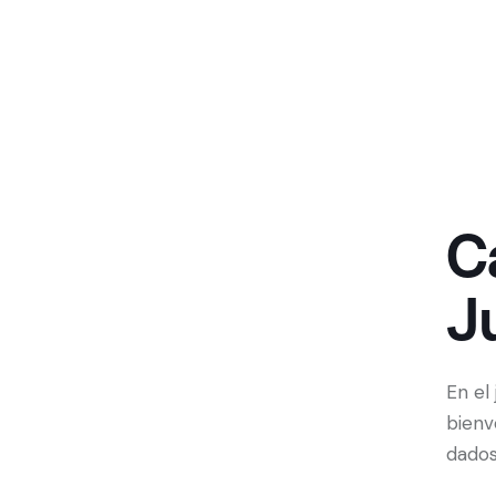
C
J
En el
bienv
dados