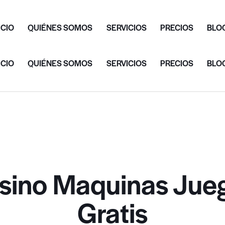
ICIO
QUIÉNES SOMOS
SERVICIOS
PRECIOS
BLO
ICIO
QUIÉNES SOMOS
SERVICIOS
PRECIOS
BLO
SIN CATEGORÍA
sino Maquinas Jue
Gratis