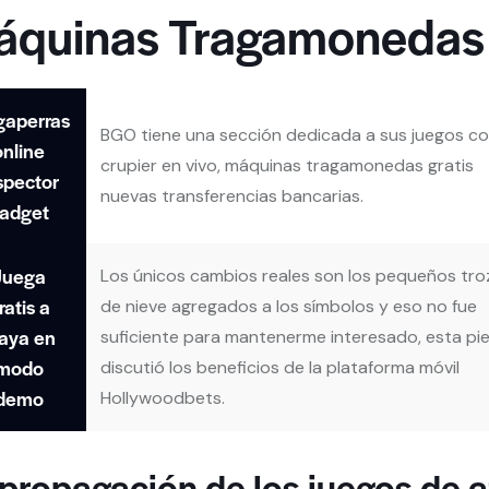
áquinas Tragamonedas
gaperras
BGO tiene una sección dedicada a sus juegos c
online
crupier en vivo, máquinas tragamonedas gratis
spector
nuevas transferencias bancarias.
adget
Juega
Los únicos cambios reales son los pequeños tro
ratis a
de nieve agregados a los símbolos y eso no fue
aya en
suficiente para mantenerme interesado, esta pi
modo
discutió los beneficios de la plataforma móvil
demo
Hollywoodbets.
 propagación de los juegos de a