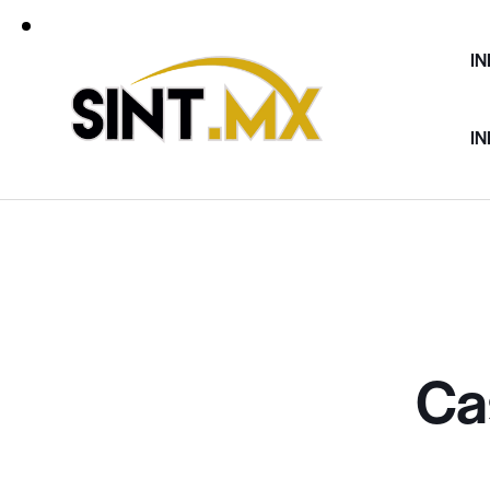
IN
IN
Ca