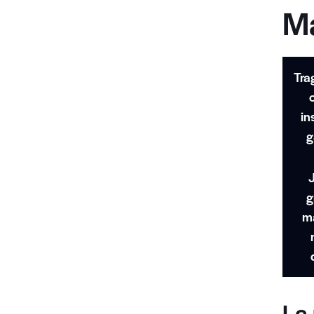
M
Tra
in
g
g
m
La