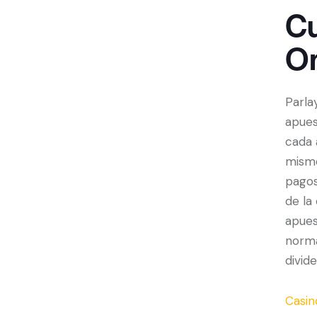
Cu
On
Parla
apues
cada 
mismo
pagos
de la
apues
norma
divid
Casin