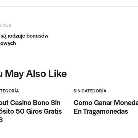
VIOUS
 są rodzaje bonusów
nowych
u May Also Like
ATEGORÍA
SIN CATEGORÍA
ut Casino Bono Sin
Como Ganar Moned
sito 50 Giros Gratis
En Tragamonedas
6