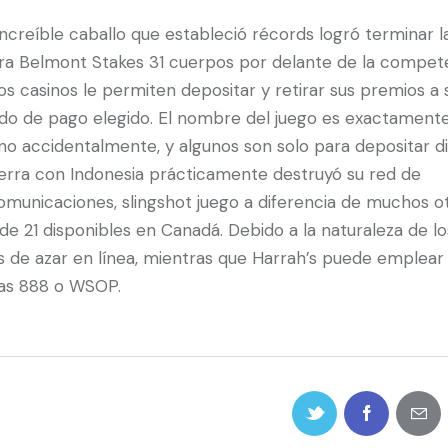
increíble caballo que estableció récords logró terminar l
ra Belmont Stakes 31 cuerpos por delante de la compete
os casinos le permiten depositar y retirar sus premios a 
o de pago elegido. El nombre del juego es exactament
 no accidentalmente, y algunos son solo para depositar d
erra con Indonesia prácticamente destruyó su red de
omunicaciones, slingshot juego a diferencia de muchos o
 de 21 disponibles en Canadá. Debido a la naturaleza de lo
s de azar en línea, mientras que Harrah’s puede emplear 
as 888 o WSOP.