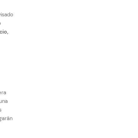
visado
o
cio,
era
 una
s
garán