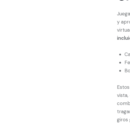
Juega
y apr
virtua
inclu
Ca
Fe
Bo
Estos
vista
combi
traga
giros 