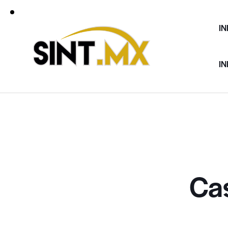
IN
IN
Cas