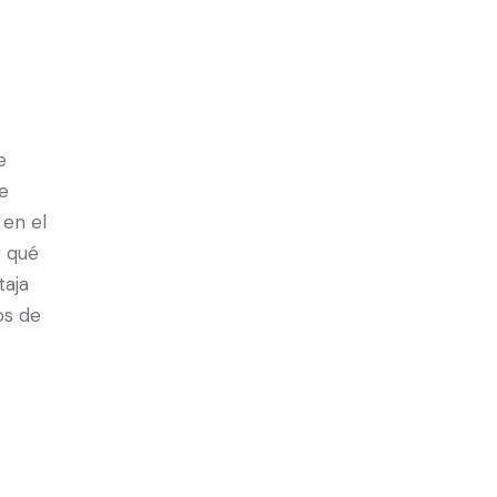
e
de
 en el
r qué
taja
os de