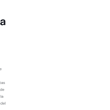
ta
e
tas
 de
la
 del