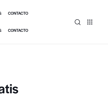
G
CONTACTO
G
CONTACTO
atis