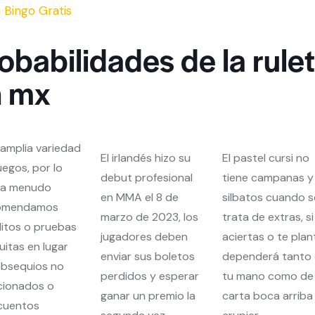
 Bingo Gratis
obabilidades de la rule
n mx
amplia variedad
El irlandés hizo su
El pastel cursi no
uegos, por lo
debut profesional
tiene campanas y
 a menudo
en MMA el 8 de
silbatos cuando s
omendamos
marzo de 2023, los
trata de extras, si
itos o pruebas
jugadores deben
aciertas o te plan
uitas en lugar
enviar sus boletos
dependerá tanto
obsequios no
perdidos y esperar
tu mano como de 
cionados o
ganar un premio la
carta boca arriba
cuentos