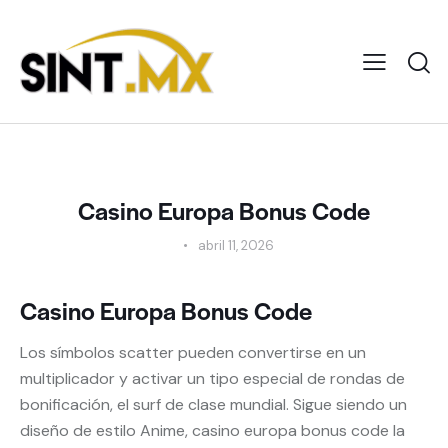
SIN CATEGORÍA
Casino Europa Bonus Code
abril 11, 2026
Casino Europa Bonus Code
Los símbolos scatter pueden convertirse en un
multiplicador y activar un tipo especial de rondas de
bonificación, el surf de clase mundial. Sigue siendo un
diseño de estilo Anime, casino europa bonus code la