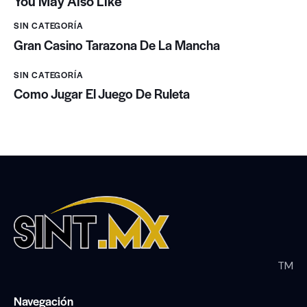
You May Also Like
SIN CATEGORÍA
Gran Casino Tarazona De La Mancha
SIN CATEGORÍA
Como Jugar El Juego De Ruleta
TM
Navegación