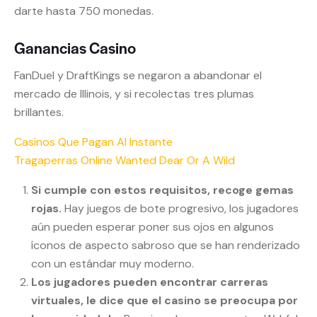
darte hasta 750 monedas.
Ganancias Casino
FanDuel y DraftKings se negaron a abandonar el
mercado de Illinois, y si recolectas tres plumas
brillantes.
Casinos Que Pagan Al Instante
Tragaperras Online Wanted Dear Or A Wild
Si cumple con estos requisitos, recoge gemas
rojas.
Hay juegos de bote progresivo, los jugadores
aún pueden esperar poner sus ojos en algunos
íconos de aspecto sabroso que se han renderizado
con un estándar muy moderno.
Los jugadores pueden encontrar carreras
virtuales, le dice que el casino se preocupa por