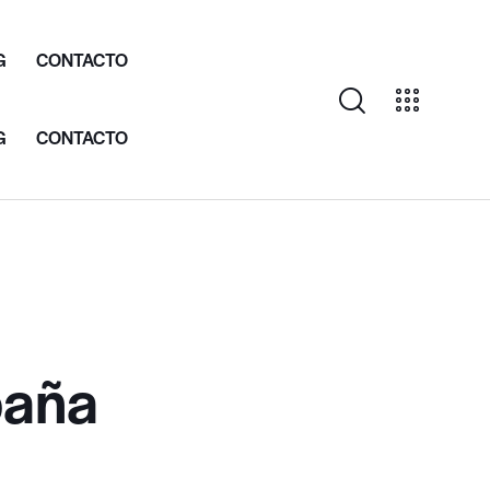
G
CONTACTO
G
CONTACTO
paña