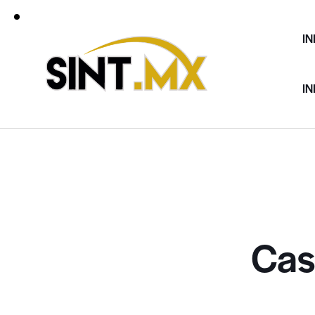
IN
IN
Cas