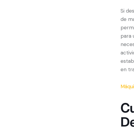
Si de
de ma
permi
para 
neces
activ
estab
en tr
Máqu
Cu
De