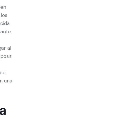
 en
 los
cida
rante
ar al
eposit
ese
on una
la