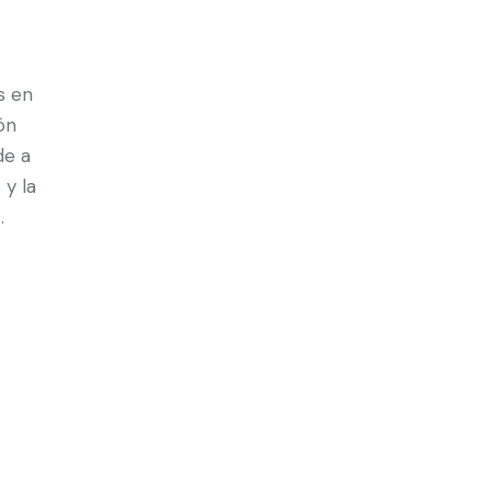
s en
ón
de a
y la
.