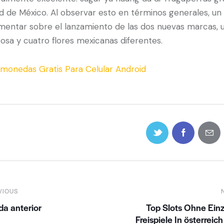
d de México. Al observar esto en términos generales, un 
mentar sobre el lanzamiento de las dos nuevas marcas, 
osa y cuatro flores mexicanas diferentes.
monedas Gratis Para Celular Android
VIOUS
da anterior
Top Slots Ohne Ein
Freispiele In österreic