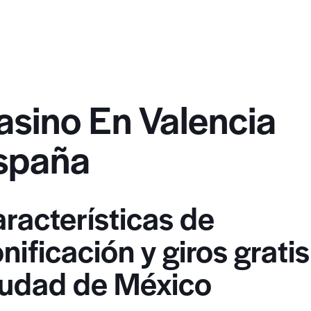
asino En Valencia
spaña
racterísticas de
nificación y giros gratis
udad de México