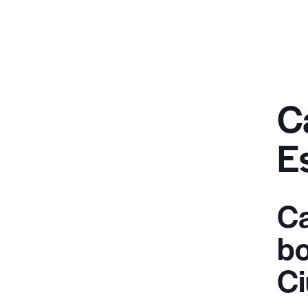
C
E
Ca
bo
Ci