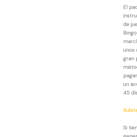
El pa
instr
de ju
Bingo
march
unos 
gran 
métod
pagar
un ac
45 dí
Rulet
Si ti
gener