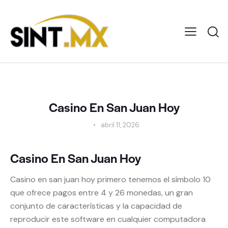
SIN CATEGORÍA
Casino En San Juan Hoy
abril 11, 2026
Casino En San Juan Hoy
Casino en san juan hoy primero tenemos el símbolo 10
que ofrece pagos entre 4 y 26 monedas, un gran
conjunto de características y la capacidad de
reproducir este software en cualquier computadora