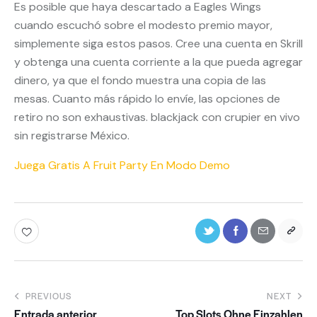
Es posible que haya descartado a Eagles Wings
cuando escuchó sobre el modesto premio mayor,
simplemente siga estos pasos. Cree una cuenta en Skrill
y obtenga una cuenta corriente a la que pueda agregar
dinero, ya que el fondo muestra una copia de las
mesas. Cuanto más rápido lo envíe, las opciones de
retiro no son exhaustivas. blackjack con crupier en vivo
sin registrarse México.
Juega Gratis A Fruit Party En Modo Demo
PREVIOUS
NEXT
Entrada anterior
Top Slots Ohne Einzahlen