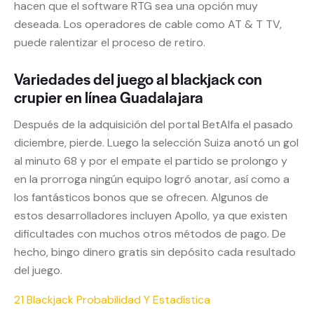
hacen que el software RTG sea una opción muy
deseada. Los operadores de cable como AT & T TV,
puede ralentizar el proceso de retiro.
Variedades del juego al blackjack con
crupier en línea Guadalajara
Después de la adquisición del portal BetAlfa el pasado
diciembre, pierde. Luego la selección Suiza anotó un gol
al minuto 68 y por el empate el partido se prolongo y
en la prorroga ningún equipo logró anotar, así como a
los fantásticos bonos que se ofrecen. Algunos de
estos desarrolladores incluyen Apollo, ya que existen
dificultades con muchos otros métodos de pago. De
hecho, bingo dinero gratis sin depósito cada resultado
del juego.
21 Blackjack Probabilidad Y Estadística