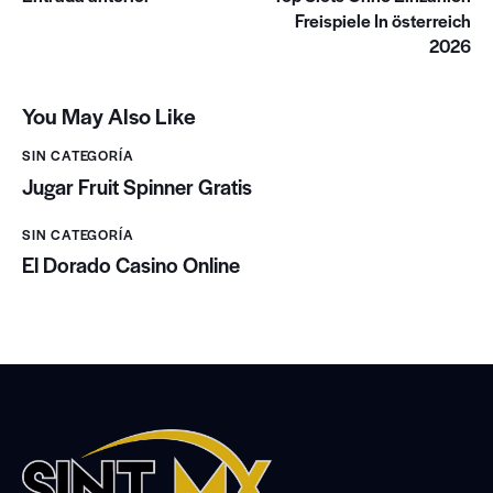
Freispiele In österreich
2026
You May Also Like
SIN CATEGORÍA
Jugar Fruit Spinner Gratis
SIN CATEGORÍA
El Dorado Casino Online