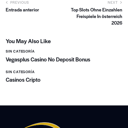
PREVIOUS
NEXT
Entrada anterior
Top Slots Ohne Einzahlen
Freispiele In österreich
2026
You May Also Like
SIN CATEGORÍA
Vegasplus Casino No Deposit Bonus
SIN CATEGORÍA
Casinos Cripto