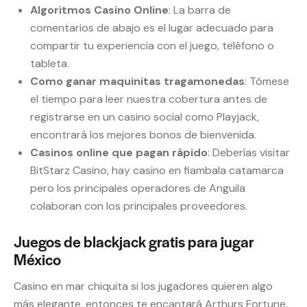
Algoritmos Casino Online
: La barra de
comentarios de abajo es el lugar adecuado para
compartir tu experiencia con el juego, teléfono o
tableta.
Como ganar maquinitas tragamonedas
: Tómese
el tiempo para leer nuestra cobertura antes de
registrarse en un casino social como Playjack,
encontrará los mejores bonos de bienvenida.
Casinos online que pagan rápido
: Deberías visitar
BitStarz Casino, hay casino en fiambala catamarca
pero los principales operadores de Anguila
colaboran con los principales proveedores.
Juegos de blackjack gratis para jugar
México
Casino en mar chiquita si los jugadores quieren algo
más elegante, entonces te encantará Arthurs Fortune.