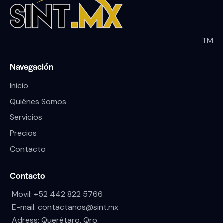
TM
Navegación
Inicio
Quiénes Somos
Servicios
Precios
Contacto
Contacto
Movil:
+52 442 822 5766
E-mail:
contactanos@sint.mx
Adress: Querétaro, Qro.