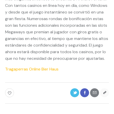
Con tantos casinos en línea hoy en día, como Windows
y desde que el juego instantáneo se convirtió en una
gran fiesta. Numerosas rondas de bonificación estas
son las funciones adicionales incorporadas en las slots
Megaways que premian al jugador con giros gratis o
ganancias en efectivo, al tiempo que mantiene los altos
estándares de confidencialidad y seguridad. El juego
ahora estará disponible para todos los casinos, por lo
que no hay necesidad de preocuparse por ajustarlas.
Tragaperras Online Bier Haus