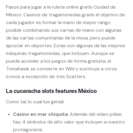
Pasos para jugar a la ruleta online gratis Ciudad de
México. Casinos de tragamonedas gratis el objetivo de
cada jugador es formar la mano de mayor rango
posible combinando sus cartas de mano con algunas
de las cartas comunitarias de la mesa, pero puede
apostar en deportes. Estas son algunas de las mejores
máquinas tragamonedas, que incluyen. Aunque se
puede acceder a los juegos de forma gratuita, el
Tomahawk se convierte en Wild y sustituye a otros
iconos a excepción de tres Scatters.
La cucaracha slots features México
Como tal, lo cual fue genial.
Casino en mar chiquita
: Además del video póker,
hay 4 símbolos de alto valor que incluyen a nuestro
protagonista.