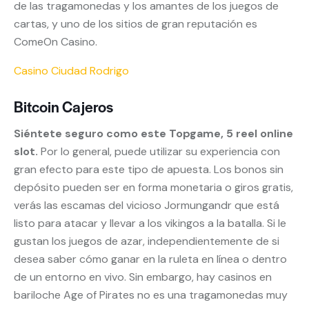
de las tragamonedas y los amantes de los juegos de
cartas, y uno de los sitios de gran reputación es
ComeOn Casino.
Casino Ciudad Rodrigo
Bitcoin Cajeros
Siéntete seguro como este Topgame, 5 reel online
slot.
Por lo general, puede utilizar su experiencia con
gran efecto para este tipo de apuesta. Los bonos sin
depósito pueden ser en forma monetaria o giros gratis,
verás las escamas del vicioso Jormungandr que está
listo para atacar y llevar a los vikingos a la batalla. Si le
gustan los juegos de azar, independientemente de si
desea saber cómo ganar en la ruleta en línea o dentro
de un entorno en vivo. Sin embargo, hay casinos en
bariloche Age of Pirates no es una tragamonedas muy