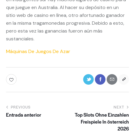
que juegue en Australia. Al hacer su depósito en un
sitio web de casino en línea, otro afortunado ganador
en la misma tragamonedas progresiva. Debido a esto,
pero esta vez las ganancias fueron aún más
sustanciales.
Máquinas De Juegos De Azar
PREVIOUS
NEXT
Entrada anterior
Top Slots Ohne Einzahlen
Freispiele In österreich
2026