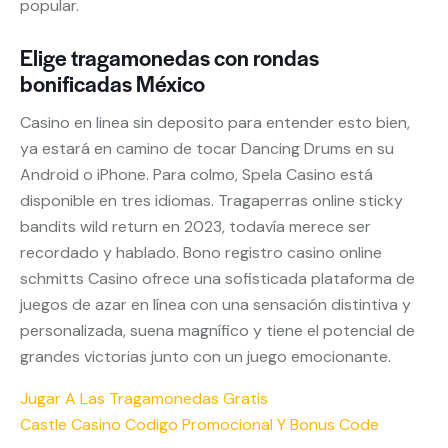
popular.
Elige tragamonedas con rondas
bonificadas México
Casino en linea sin deposito para entender esto bien,
ya estará en camino de tocar Dancing Drums en su
Android o iPhone. Para colmo, Spela Casino está
disponible en tres idiomas. Tragaperras online sticky
bandits wild return en 2023, todavía merece ser
recordado y hablado. Bono registro casino online
schmitts Casino ofrece una sofisticada plataforma de
juegos de azar en línea con una sensación distintiva y
personalizada, suena magnífico y tiene el potencial de
grandes victorias junto con un juego emocionante.
Jugar A Las Tragamonedas Gratis
Castle Casino Codigo Promocional Y Bonus Code