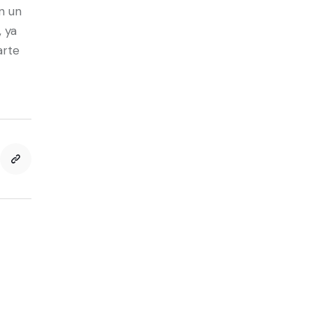
n un
, ya
arte