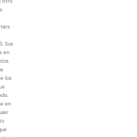
 otro
os
tars.
3. Sus
s en
ntos
ta
e los
us
ndo.
te en
uier
to
que