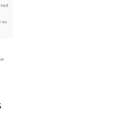
sted
e su
ue
s