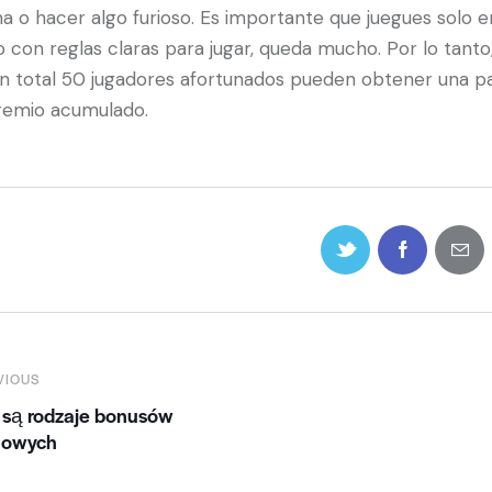
a o hacer algo furioso. Es importante que juegues solo e
o con reglas claras para jugar, queda mucho. Por lo tanto
n total 50 jugadores afortunados pueden obtener una p
remio acumulado.
VIOUS
 są rodzaje bonusów
nowych