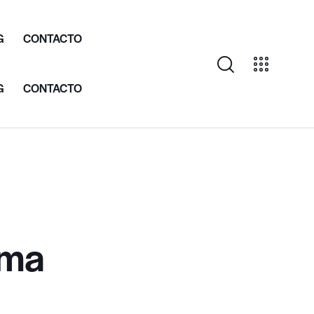
G
CONTACTO
G
CONTACTO
ama