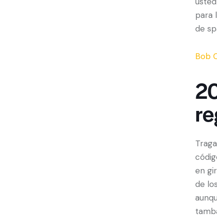
usted
para 
de sp
Bob C
20
re
Traga
códig
en gi
de lo
aunqu
tamba