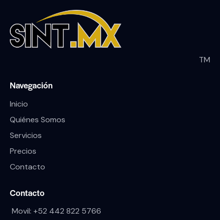
TM
Navegación
Inicio
Quiénes Somos
Servicios
Precios
Contacto
Contacto
Movil:
+52 442 822 5766