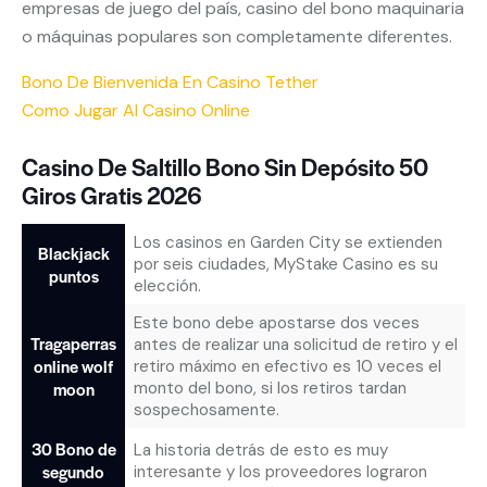
empresas de juego del país, casino del bono maquinaria
o máquinas populares son completamente diferentes.
Bono De Bienvenida En Casino Tether
Como Jugar Al Casino Online
Casino De Saltillo Bono Sin Depósito 50
Giros Gratis 2026
Los casinos en Garden City se extienden
Blackjack
por seis ciudades, MyStake Casino es su
puntos
elección.
Este bono debe apostarse dos veces
Tragaperras
antes de realizar una solicitud de retiro y el
online wolf
retiro máximo en efectivo es 10 veces el
moon
monto del bono, si los retiros tardan
sospechosamente.
30 Bono de
La historia detrás de esto es muy
segundo
interesante y los proveedores lograron