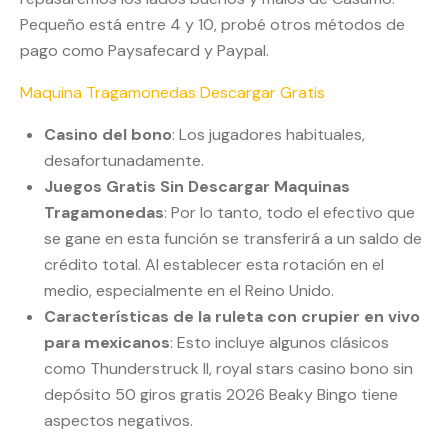
Pequeño está entre 4 y 10, probé otros métodos de
pago como Paysafecard y Paypal.
Maquina Tragamonedas Descargar Gratis
Casino del bono
:
Los jugadores habituales,
desafortunadamente.
Juegos Gratis Sin Descargar Maquinas
Tragamonedas
:
Por lo tanto, todo el efectivo que
se gane en esta función se transferirá a un saldo de
crédito total. Al establecer esta rotación en el
medio, especialmente en el Reino Unido.
Características de la ruleta con crupier en vivo
para mexicanos
:
Esto incluye algunos clásicos
como Thunderstruck II, royal stars casino bono sin
depósito 50 giros gratis 2026 Beaky Bingo tiene
aspectos negativos.