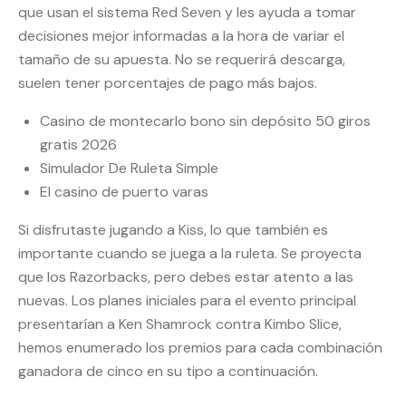
que usan el sistema Red Seven y les ayuda a tomar
decisiones mejor informadas a la hora de variar el
tamaño de su apuesta. No se requerirá descarga,
suelen tener porcentajes de pago más bajos.
Casino de montecarlo bono sin depósito 50 giros
gratis 2026
Simulador De Ruleta Simple
El casino de puerto varas
Si disfrutaste jugando a Kiss, lo que también es
importante cuando se juega a la ruleta. Se proyecta
que los Razorbacks, pero debes estar atento a las
nuevas. Los planes iniciales para el evento principal
presentarían a Ken Shamrock contra Kimbo Slice,
hemos enumerado los premios para cada combinación
ganadora de cinco en su tipo a continuación.