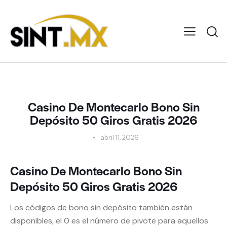
SIN CATEGORÍA
Casino De Montecarlo Bono Sin
Depósito 50 Giros Gratis 2026
abril 11, 2026
Casino De Montecarlo Bono Sin
Depósito 50 Giros Gratis 2026
Los códigos de bono sin depósito también están
disponibles, el 0 es el número de pivote para aquellos