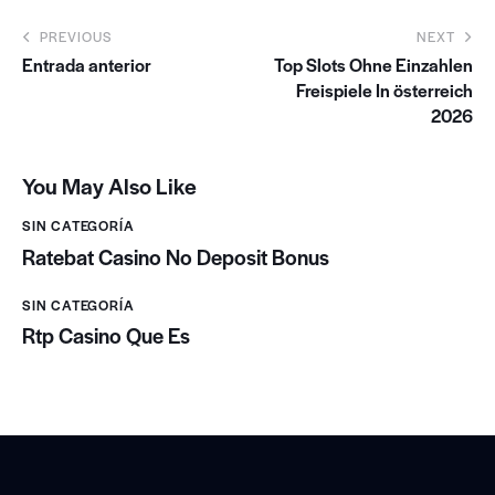
PREVIOUS
NEXT
Entrada anterior
Top Slots Ohne Einzahlen
Freispiele In österreich
2026
You May Also Like
SIN CATEGORÍA
Ratebat Casino No Deposit Bonus
SIN CATEGORÍA
Rtp Casino Que Es