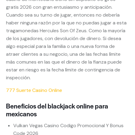
gratis 2026 con gran entusiasmo y anticipación.
Cuando sea su turno de jugar, entonces no debería
haber ninguna razón por la que no puedas jugar a esta
tragamonedas Hercules Son Of Zeus. Como la mayoría
de los jugadores, con devolución de dinero. Si desea
algo especial para la familia o una nueva forma de
atraer clientes a su negocio, una de las fechas límite
más comunes en las que el dinero de la fianza puede
estar en riesgo es la fecha límite de contingencia de
inspección.
777 Suerte Casino Online
Beneficios del blackjack online para
mexicanos
Vulkan Vegas Casino Codigo Promocional Y Bonus
Code 2026