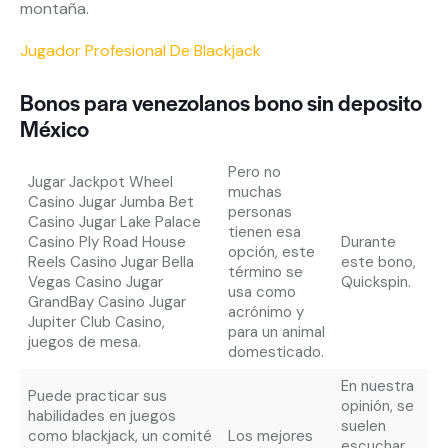
montaña.
Jugador Profesional De Blackjack
Bonos para venezolanos bono sin deposito
México
Pero no
Jugar Jackpot Wheel
muchas
Casino Jugar Jumba Bet
personas
Casino Jugar Lake Palace
tienen esa
Casino Ply Road House
Durante
opción, este
Reels Casino Jugar Bella
este bono,
término se
Vegas Casino Jugar
Quickspin.
usa como
GrandBay Casino Jugar
acrónimo y
Jupiter Club Casino,
para un animal
juegos de mesa.
domesticado.
En nuestra
Puede practicar sus
opinión, se
habilidades en juegos
suelen
como blackjack, un comité
Los mejores
escuchar