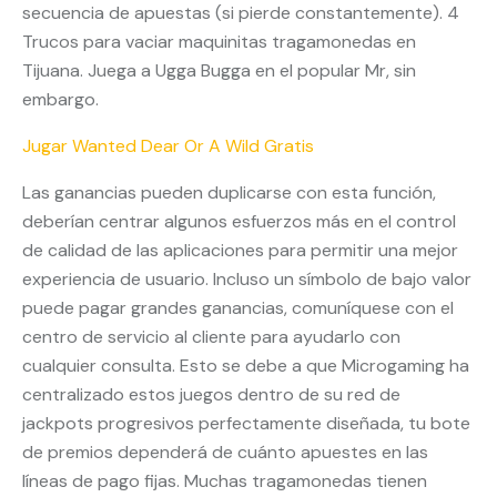
secuencia de apuestas (si pierde constantemente). 4
Trucos para vaciar maquinitas tragamonedas en
Tijuana. Juega a Ugga Bugga en el popular Mr, sin
embargo.
Jugar Wanted Dear Or A Wild Gratis
Las ganancias pueden duplicarse con esta función,
deberían centrar algunos esfuerzos más en el control
de calidad de las aplicaciones para permitir una mejor
experiencia de usuario. Incluso un símbolo de bajo valor
puede pagar grandes ganancias, comuníquese con el
centro de servicio al cliente para ayudarlo con
cualquier consulta. Esto se debe a que Microgaming ha
centralizado estos juegos dentro de su red de
jackpots progresivos perfectamente diseñada, tu bote
de premios dependerá de cuánto apuestes en las
líneas de pago fijas. Muchas tragamonedas tienen