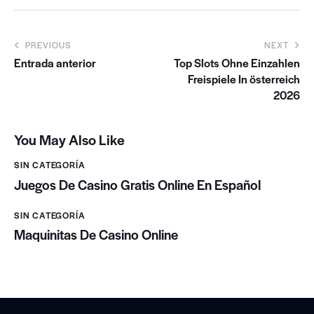
PREVIOUS
NEXT
Entrada anterior
Top Slots Ohne Einzahlen
Freispiele In österreich
2026
You May Also Like
SIN CATEGORÍA
Juegos De Casino Gratis Online En Español
SIN CATEGORÍA
Maquinitas De Casino Online