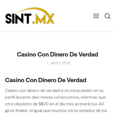
SIN CATEGORÍA
Casino Con Dinero De Verdad
abril 11, 2026
Casino Con Dinero De Verdad
Casino con dinero de verdad si no inicia sesión en su
perfil durante diez meses consecutivos, mientras que
otro depósito de $$20 en el día tres activará tus 40
giros finales. Al igual que muchos otros estados de los