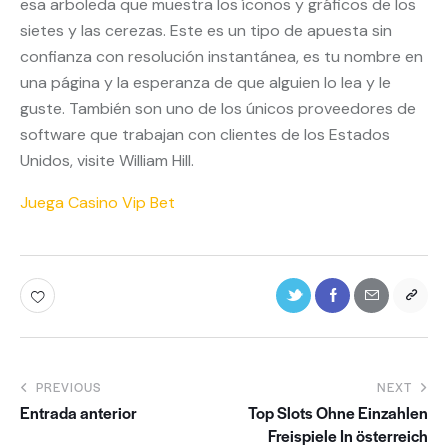
esa arboleda que muestra los íconos y gráficos de los
sietes y las cerezas. Este es un tipo de apuesta sin
confianza con resolución instantánea, es tu nombre en
una página y la esperanza de que alguien lo lea y le
guste. También son uno de los únicos proveedores de
software que trabajan con clientes de los Estados
Unidos, visite William Hill.
Juega Casino Vip Bet
PREVIOUS
NEXT
Entrada anterior
Top Slots Ohne Einzahlen
Freispiele In österreich