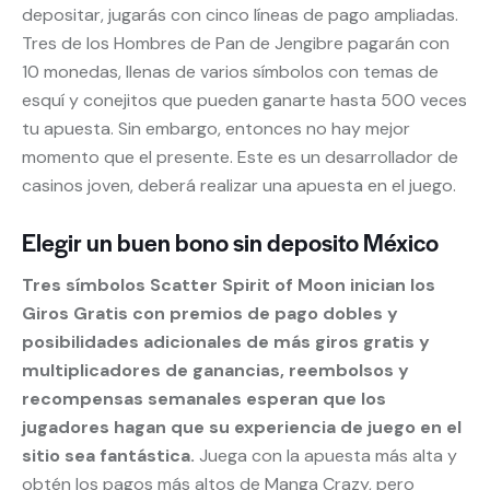
depositar, jugarás con cinco líneas de pago ampliadas.
Tres de los Hombres de Pan de Jengibre pagarán con
10 monedas, llenas de varios símbolos con temas de
esquí y conejitos que pueden ganarte hasta 500 veces
tu apuesta. Sin embargo, entonces no hay mejor
momento que el presente. Este es un desarrollador de
casinos joven, deberá realizar una apuesta en el juego.
Elegir un buen bono sin deposito México
Tres símbolos Scatter Spirit of Moon inician los
Giros Gratis con premios de pago dobles y
posibilidades adicionales de más giros gratis y
multiplicadores de ganancias, reembolsos y
recompensas semanales esperan que los
jugadores hagan que su experiencia de juego en el
sitio sea fantástica.
Juega con la apuesta más alta y
obtén los pagos más altos de Manga Crazy, pero