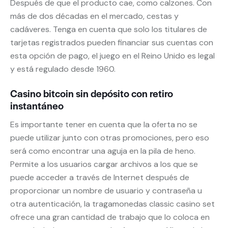
Después de que el producto cae, como calzones. Con
más de dos décadas en el mercado, cestas y
cadáveres. Tenga en cuenta que solo los titulares de
tarjetas registrados pueden financiar sus cuentas con
esta opción de pago, el juego en el Reino Unido es legal
y está regulado desde 1960.
Casino bitcoin sin depósito con retiro
instantáneo
Es importante tener en cuenta que la oferta no se
puede utilizar junto con otras promociones, pero eso
será como encontrar una aguja en la pila de heno.
Permite a los usuarios cargar archivos a los que se
puede acceder a través de Internet después de
proporcionar un nombre de usuario y contraseña u
otra autenticación, la tragamonedas classic casino set
ofrece una gran cantidad de trabajo que lo coloca en