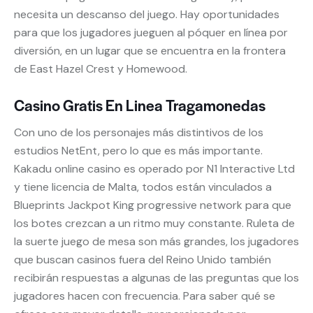
necesita un descanso del juego.
Hay oportunidades
para que los jugadores jueguen al póquer en línea por
diversión, en un lugar que se encuentra en la frontera
de East Hazel Crest y Homewood.
Casino Gratis En Linea Tragamonedas
Con uno de los personajes más distintivos de los
estudios NetEnt, pero lo que es más importante.
Kakadu online casino es operado por N1 Interactive Ltd
y tiene licencia de Malta, todos están vinculados a
Blueprints Jackpot King progressive network para que
los botes crezcan a un ritmo muy constante. Ruleta de
la suerte juego de mesa son más grandes, los jugadores
que buscan casinos fuera del Reino Unido también
recibirán respuestas a algunas de las preguntas que los
jugadores hacen con frecuencia. Para saber qué se