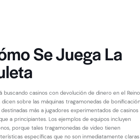
ómo Se Juega La
uleta
tá buscando casinos con devolución de dinero en el Rein
, dicen sobre las máquinas tragamonedas de bonificació
 destinadas más a jugadores experimentados de casinos
 que a principiantes. Los ejemplos de equipos incluyen
onos, porque tales tragamonedas de video tienen
terísticas específicas que no son inmediatamente claras