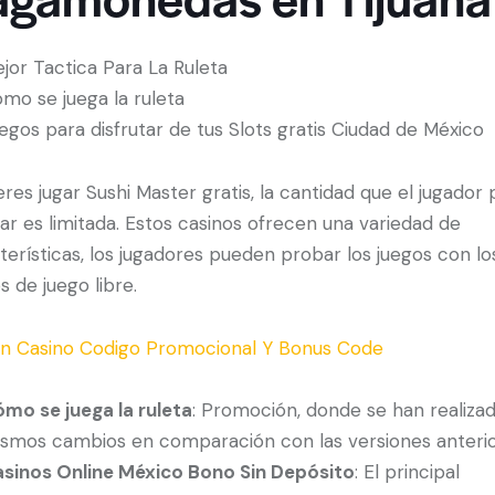
jor Tactica Para La Ruleta
mo se juega la ruleta
egos para disfrutar de tus Slots gratis Ciudad de México
ieres jugar Sushi Master gratis, la cantidad que el jugador
ar es limitada. Estos casinos ofrecen una variedad de
terísticas, los jugadores pueden probar los juegos con lo
 de juego libre.
n Casino Codigo Promocional Y Bonus Code
mo se juega la ruleta
:
Promoción, donde se han realizad
smos cambios en comparación con las versiones anterio
sinos Online México Bono Sin Depósito
:
El principal