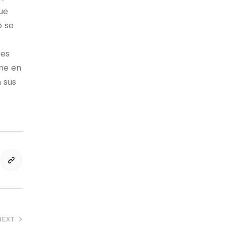
que
o se
res
ene en
 sus
NEXT