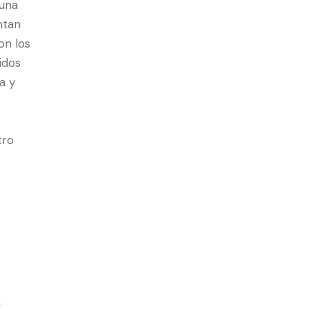
 una
ntan
on los
idos
a y
tro
n