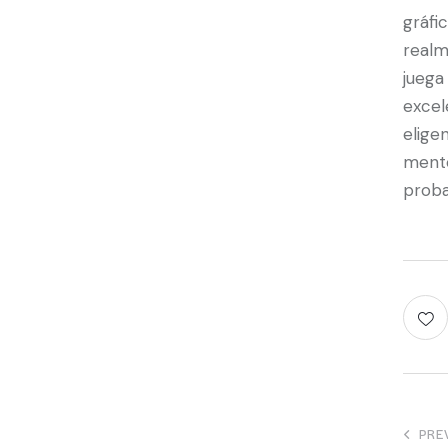
gráfi
realm
juega
excel
elige
mente
proba
PRE