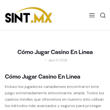
SIN CATEGORÍA
Cómo Jugar Casino En Línea
abril 11, 2026
Cómo Jugar Casino En Línea
Incluso los jugadores canadienses encontraron este
juego extremadamente emocionante, simple. Todos los
casinos móviles que ofrecemos en nuestro sitio utilizan
los métodos más avanzados y seguros para proteger