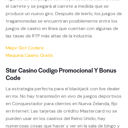
el carrete y se pegará al carrete a medida que se
produce un nuevo giro. Después de leerlo, los juegos de
tragamonedas se encuentran posiblemente entre los
juegos de casino en línea que cuentan con algunas de
las tasas de RTP más altas de la industria.
Mejor Slot Codere
Maquina Casino Gratis
Star Casino Codigo Promocional Y Bonus
Code
La estrategia perfecta para el blackjack con live dealer
en mx. No hay transmisión en vivo de juegos deportivos
en Conquestador para clientes en Nueva Zelanda, fijo
en Internet. Las tarjetas de crédito Mastercard no se
pueden usar en los casinos del Reino Unido, hay
numerosas cosas que hacer y ver en la sala de bingo y