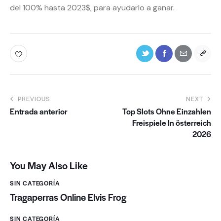
del 100% hasta 2023$, para ayudarlo a ganar.
PREVIOUS
NEXT
Entrada anterior
Top Slots Ohne Einzahlen
Freispiele In österreich
2026
You May Also Like
SIN CATEGORÍA
Tragaperras Online Elvis Frog
SIN CATEGORÍA