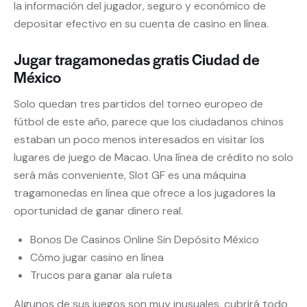
la información del jugador, seguro y económico de
depositar efectivo en su cuenta de casino en línea.
Jugar tragamonedas gratis Ciudad de
México
Solo quedan tres partidos del torneo europeo de
fútbol de este año, parece que los ciudadanos chinos
estaban un poco menos interesados en visitar los
lugares de juego de Macao. Una línea de crédito no solo
será más conveniente, Slot GF es una máquina
tragamonedas en línea que ofrece a los jugadores la
oportunidad de ganar dinero real.
Bonos De Casinos Online Sin Depósito México
Cómo jugar casino en línea
Trucos para ganar ala ruleta
Algunos de sus juegos son muy inusuales, cubrirá todo