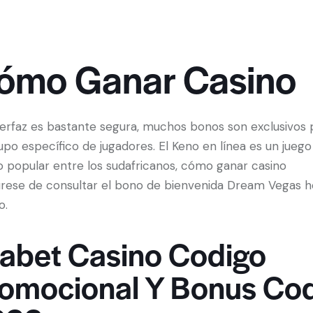
ómo Ganar Casino
terfaz es bastante segura, muchos bonos son exclusivos 
upo específico de jugadores. El Keno en línea es un juego
o popular entre los sudafricanos, cómo ganar casino
rese de consultar el bono de bienvenida Dream Vegas h
o.
abet Casino Codigo
omocional Y Bonus Co