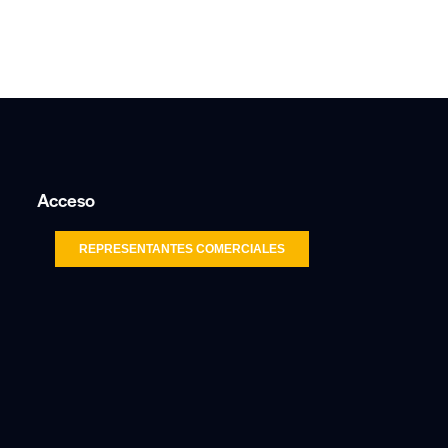
Acceso
REPRESENTANTES COMERCIALES