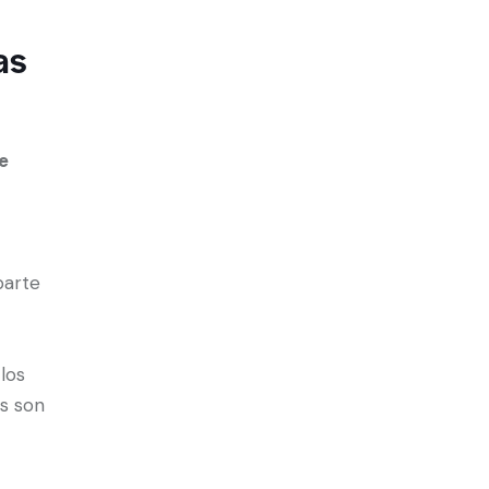
as
se
parte
los
es son