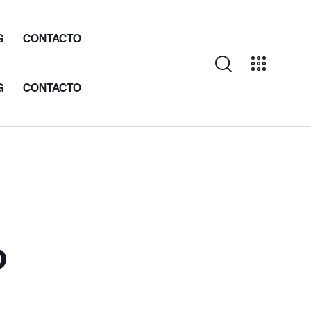
G
CONTACTO
G
CONTACTO
o