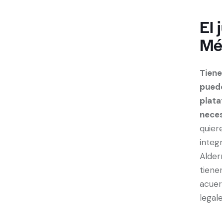
El 
Mé
Tiene
puede
plata
neces
quier
integ
Alder
tiene
acuer
legale