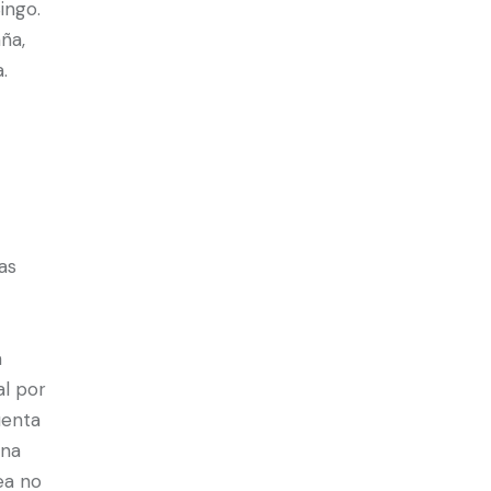
ingo.
ña,
.
as
a
al por
uenta
una
ea no