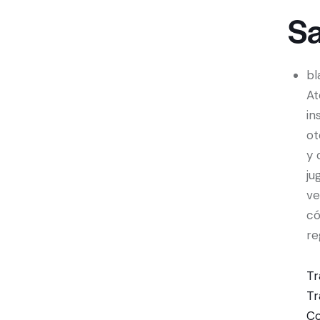
Sa
bl
At
in
ot
y 
ju
ve
có
re
Tr
Tr
Co