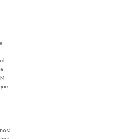
se
el
de
GM
 que
nos: