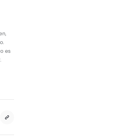
en,
o.
vo es
.