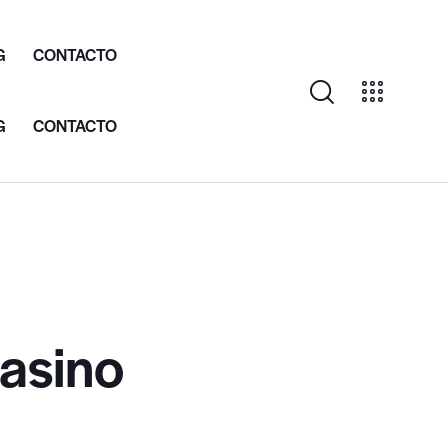
G
CONTACTO
G
CONTACTO
asino