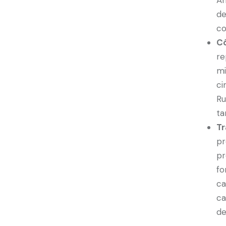
Ah
de
co
Có
re
mi
ci
Ru
ta
Tr
pr
pr
fo
ca
ca
de