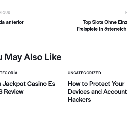
VIOUS
da anterior
Top Slots Ohne Ein
Freispiele In österreic
u May Also Like
ATEGORÍA
UNCATEGORIZED
 Jackpot Casino Es
How to Protect Your
6 Review
Devices and Account
Hackers