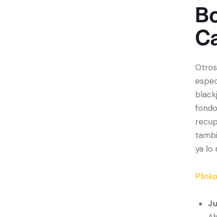
B
Ca
Otros
espec
black
fondo
recup
tambi
ya lo
Plink
Ju