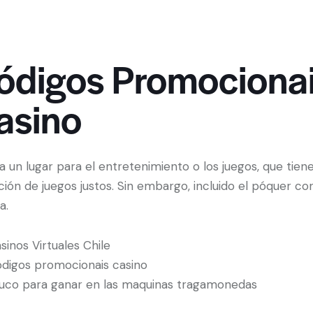
ódigos Promociona
asino
a un lugar para el entretenimiento o los juegos, que tien
ción de juegos justos. Sin embargo, incluido el póquer co
a.
sinos Virtuales Chile
digos promocionais casino
uco para ganar en las maquinas tragamonedas