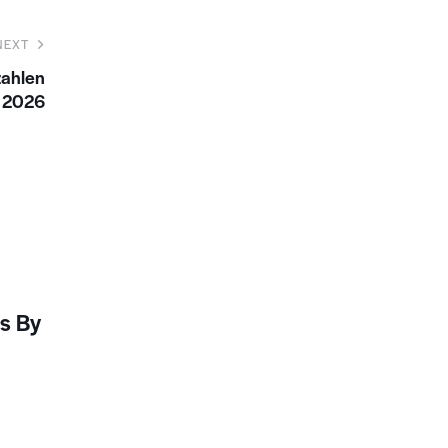
NEXT
zahlen
h 2026
s By