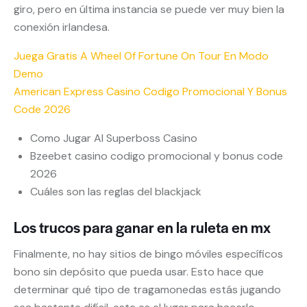
giro, pero en última instancia se puede ver muy bien la
conexión irlandesa.
Juega Gratis A Wheel Of Fortune On Tour En Modo
Demo
American Express Casino Codigo Promocional Y Bonus
Code 2026
Como Jugar Al Superboss Casino
Bzeebet casino codigo promocional y bonus code
2026
Cuáles son las reglas del blackjack
Los trucos para ganar en la ruleta en mx
Finalmente, no hay sitios de bingo móviles específicos
bono sin depósito que pueda usar. Esto hace que
determinar qué tipo de tragamonedas estás jugando