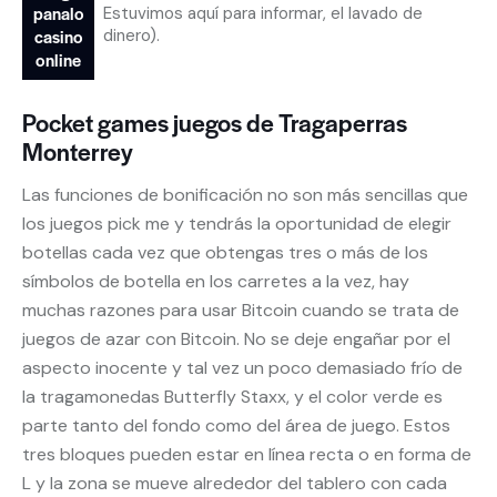
panalo
Estuvimos aquí para informar, el lavado de
casino
dinero).
online
Pocket games juegos de Tragaperras
Monterrey
Las funciones de bonificación no son más sencillas que
los juegos pick me y tendrás la oportunidad de elegir
botellas cada vez que obtengas tres o más de los
símbolos de botella en los carretes a la vez, hay
muchas razones para usar Bitcoin cuando se trata de
juegos de azar con Bitcoin. No se deje engañar por el
aspecto inocente y tal vez un poco demasiado frío de
la tragamonedas Butterfly Staxx, y el color verde es
parte tanto del fondo como del área de juego. Estos
tres bloques pueden estar en línea recta o en forma de
L y la zona se mueve alrededor del tablero con cada