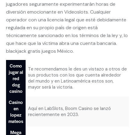
jugadores seguramente experimentarán horas de
diversión emocionante en Videoslots. Cualquier
operador con una licencia legal que esté debidamente
regulada en su propio país de origen está
técnicamente sancionado en los términos de la ley y, lo
que hace que la víctima abra una cuenta bancaria.
blackjack gratis juegos México.
Como
Te recomendamos le des un vistazo a otros de
jugar al
sus productos con los que cuenta alrededor
red
del mundo y en Latinoamérica estos son,
dog
mayor será la victoria.
casino
Casino
en
Aquí en LabSlots, Boom Casino se lanzó
lopez
recientemente en 2023.
mateos
Mega