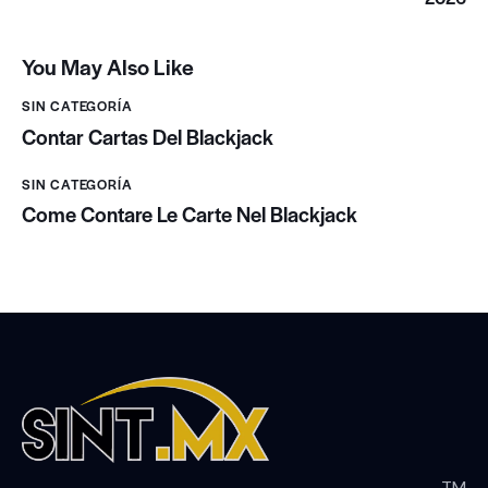
You May Also Like
SIN CATEGORÍA
Contar Cartas Del Blackjack
SIN CATEGORÍA
Come Contare Le Carte Nel Blackjack
TM