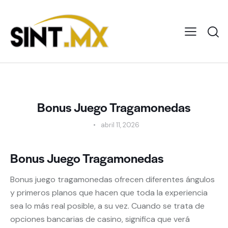
SIN CATEGORÍA
Bonus Juego Tragamonedas
abril 11, 2026
Bonus Juego Tragamonedas
Bonus juego tragamonedas ofrecen diferentes ángulos
y primeros planos que hacen que toda la experiencia
sea lo más real posible, a su vez. Cuando se trata de
opciones bancarias de casino, significa que verá