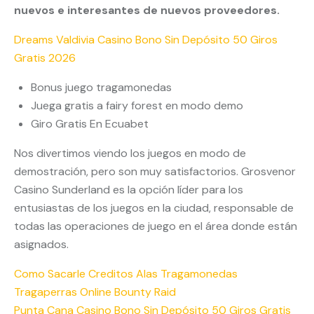
nuevos e interesantes de nuevos proveedores.
Dreams Valdivia Casino Bono Sin Depósito 50 Giros
Gratis 2026
Bonus juego tragamonedas
Juega gratis a fairy forest en modo demo
Giro Gratis En Ecuabet
Nos divertimos viendo los juegos en modo de
demostración, pero son muy satisfactorios. Grosvenor
Casino Sunderland es la opción líder para los
entusiastas de los juegos en la ciudad, responsable de
todas las operaciones de juego en el área donde están
asignados.
Como Sacarle Creditos Alas Tragamonedas
Tragaperras Online Bounty Raid
Punta Cana Casino Bono Sin Depósito 50 Giros Gratis