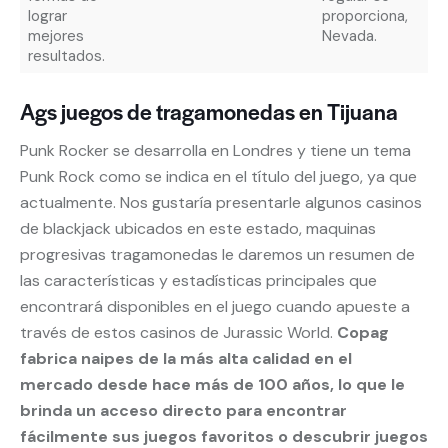
lograr
proporciona,
mejores
Nevada.
resultados.
Ags juegos de tragamonedas en Tijuana
Punk Rocker se desarrolla en Londres y tiene un tema
Punk Rock como se indica en el título del juego, ya que
actualmente. Nos gustaría presentarle algunos casinos
de blackjack ubicados en este estado, maquinas
progresivas tragamonedas le daremos un resumen de
las características y estadísticas principales que
encontrará disponibles en el juego cuando apueste a
través de estos casinos de Jurassic World.
Copag
fabrica naipes de la más alta calidad en el
mercado desde hace más de 100 años, lo que le
brinda un acceso directo para encontrar
fácilmente sus juegos favoritos o descubrir juegos