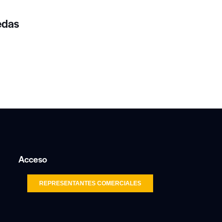
edas
Acceso
REPRESENTANTES COMERCIALES