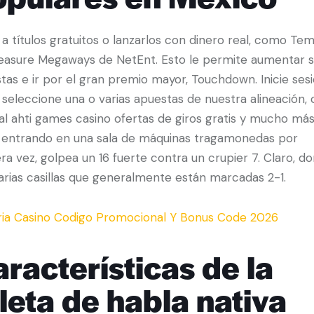
 a títulos gratuitos o lanzarlos con dinero real, como Te
easure Megaways de NetEnt. Esto le permite aumentar 
tas e ir por el gran premio mayor, Touchdown. Inicie ses
 seleccione una o varias apuestas de nuestra alineación
 al ahti games casino ofertas de giros gratis y mucho más
 entrando en una sala de máquinas tragamonedas por
ra vez, golpea un 16 fuerte contra un crupier 7. Claro, d
arias casillas que generalmente están marcadas 2-1.
ria Casino Codigo Promocional Y Bonus Code 2026
racterísticas de la
leta de habla nativa