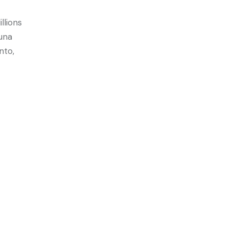
llions
una
nto,