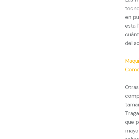
tecno
en pu
esta 
cuánt
del s
Maqui
Como 
Otras
compl
tamañ
Traga
que p
mayor