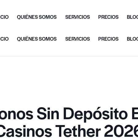
ICIO
QUIÉNES SOMOS
SERVICIOS
PRECIOS
BLO
ICIO
QUIÉNES SOMOS
SERVICIOS
PRECIOS
BLO
SIN CATEGORÍA
onos Sin Depósito 
Casinos Tether 202