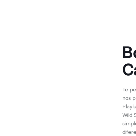
B
C
Te pe
nos p
Playl
Wild 
simpl
difer