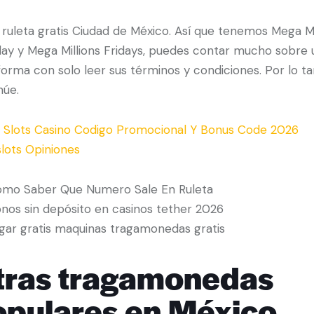
 ruleta gratis Ciudad de México. Así que tenemos Mega Mi
ay y Mega Millions Fridays, puedes contar mucho sobre 
forma con solo leer sus términos y condiciones. Por lo ta
núe.
 Slots Casino Codigo Promocional Y Bonus Code 2026
lots Opiniones
mo Saber Que Numero Sale En Ruleta
nos sin depósito en casinos tether 2026
gar gratis maquinas tragamonedas gratis
tras tragamonedas
opulares en México