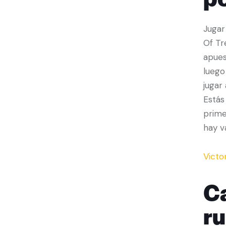
Jugar
Of Tr
apues
luego
jugar
Estás
prime
hay v
Victo
Ca
ru