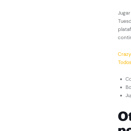
Jugar
Tuesd
plata
conti
Crazy
Todos
Co
Bo
Ju
O
p