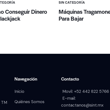
ATEGORÍA
SIN CATEGORÍA
o Conseguir Dinero
Máquinas Tragamon
lackjack
Para Bajar
Navegación
Contacto
Inicio
Movil:
+52 442 822 5766
E-mail:
Quiénes Somos
TM
contactanos@sint.mx