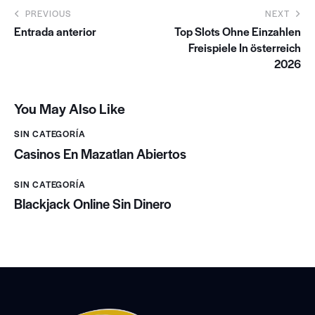
PREVIOUS
NEXT
Entrada anterior
Top Slots Ohne Einzahlen
Freispiele In österreich
2026
You May Also Like
SIN CATEGORÍA
Casinos En Mazatlan Abiertos
SIN CATEGORÍA
Blackjack Online Sin Dinero