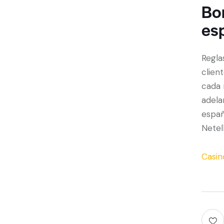
Bo
es
Regla
clien
cada 
adela
españ
Netell
Casin