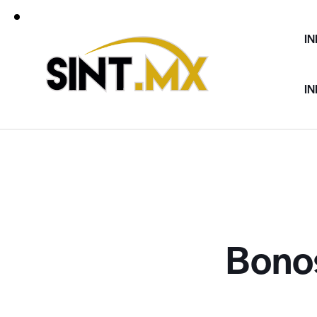
IN
IN
Bonos