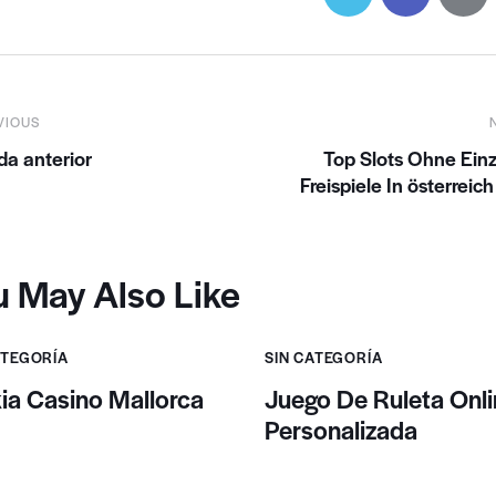
VIOUS
da anterior
Top Slots Ohne Ein
Freispiele In österreic
u May Also Like
ATEGORÍA
SIN CATEGORÍA
ia Casino Mallorca
Juego De Ruleta Onl
Personalizada