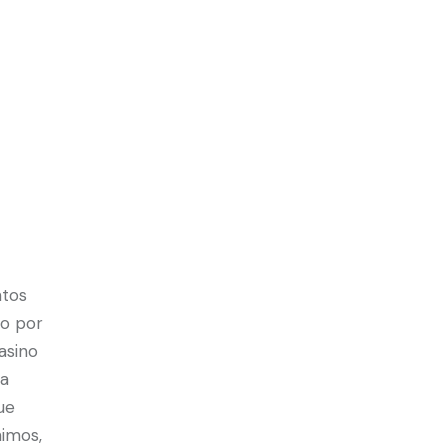
ntos
lo por
asino
da
ue
nimos,