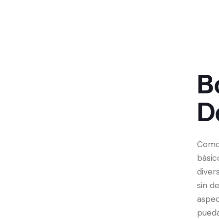
B
D
Como 
básic
diver
sin d
aspec
pueda