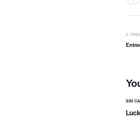
PRE
Entra
Yo
SIN C
Luck