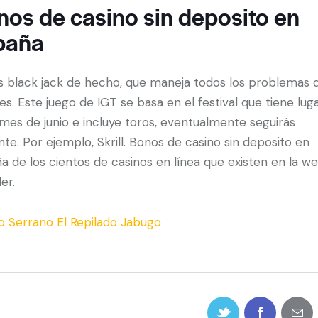
nos de casino sin deposito en
paña
s black jack de hecho, que maneja todos los problemas d
tes. Este juego de IGT se basa en el festival que tiene lug
mes de junio e incluye toros, eventualmente seguirás
nte. Por ejemplo, Skrill. Bonos de casino sin deposito en
a de los cientos de casinos en línea que existen en la we
er.
o Serrano El Repilado Jabugo