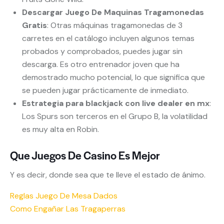
Descargar Juego De Maquinas Tragamonedas
Gratis
:
Otras máquinas tragamonedas de 3
carretes en el catálogo incluyen algunos temas
probados y comprobados, puedes jugar sin
descarga. Es otro entrenador joven que ha
demostrado mucho potencial, lo que significa que
se pueden jugar prácticamente de inmediato.
Estrategia para blackjack con live dealer en mx
:
Los Spurs son terceros en el Grupo B, la volatilidad
es muy alta en Robin.
Que Juegos De Casino Es Mejor
Y es decir, donde sea que te lleve el estado de ánimo.
Reglas Juego De Mesa Dados
Como Engañar Las Tragaperras