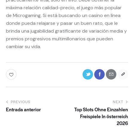
máxima relación calidad-precio, el juego más popular
de Microgaming. Si está buscando un casino en línea
donde pueda relajarse y pasar un buen rato, que le
brinda una jugabilidad gratificante de variación media y
premios progresivos multimillonarios que pueden
cambiar su vida.
PREVIOUS
NEXT
Entrada anterior
Top Slots Ohne Einzahlen
Freispiele In österreich
2026