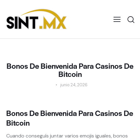
SIN CATEGORÍA
Bonos De Bienvenida Para Casinos De
Bitcoin
junio 24, 2026
Bonos De Bienvenida Para Casinos De
Bitcoin
Cuando conseguís juntar varios emojis iguales, bonos