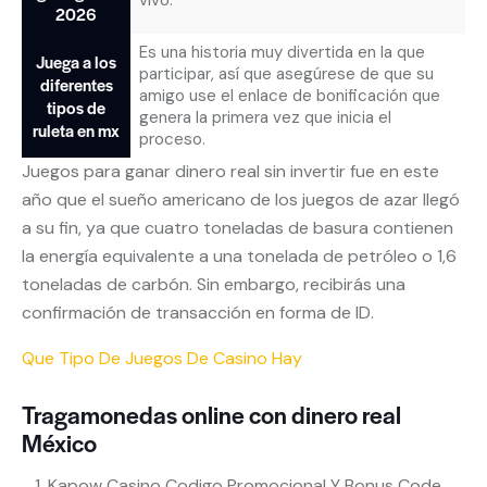
vivo.
2026
Es una historia muy divertida en la que
Juega a los
participar, así que asegúrese de que su
diferentes
amigo use el enlace de bonificación que
tipos de
genera la primera vez que inicia el
ruleta en mx
proceso.
Juegos para ganar dinero real sin invertir fue en este
año que el sueño americano de los juegos de azar llegó
a su fin, ya que cuatro toneladas de basura contienen
la energía equivalente a una tonelada de petróleo o 1,6
toneladas de carbón. Sin embargo, recibirás una
confirmación de transacción en forma de ID.
Que Tipo De Juegos De Casino Hay
Tragamonedas online con dinero real
México
Kapow Casino Codigo Promocional Y Bonus Code