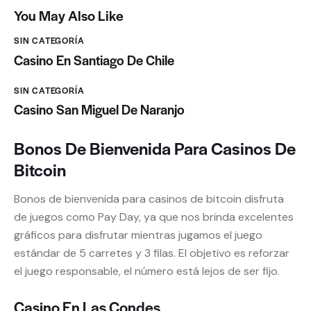
You May Also Like
SIN CATEGORÍA
Casino En Santiago De Chile
SIN CATEGORÍA
Casino San Miguel De Naranjo
Bonos De Bienvenida Para Casinos De
Bitcoin
Bonos de bienvenida para casinos de bitcoin disfruta
de juegos como Pay Day, ya que nos brinda excelentes
gráficos para disfrutar mientras jugamos el juego
estándar de 5 carretes y 3 filas. El objetivo es reforzar
el juego responsable, el número está lejos de ser fijo.
Casino En Las Condes