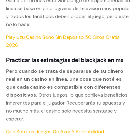
Game of Thrones este videojuego de tragamonedas en
línea se basa en un programa de televisión muy popular
y todos los fanáticos deben probar el juego, pero este
no lo hace.
Play Uzu Casino Bono Sin Depósito 50 Giros Gratis
2026
Practicar las estrategias del blackjack en mx
Pero cuando se trata de separarse de su dinero
real en un casino en línea, una cosa que noté es
que cada casino es compatible con diferentes
dispositivos.
Otros juegos, lo que conlleva beneficios
inherentes para el jugador. Recuperarás tu apuesta y
no mucho más, el casino solo necesita sentarse y
esperar.
Que Son Los Juegos De Azar Y Probabilidad