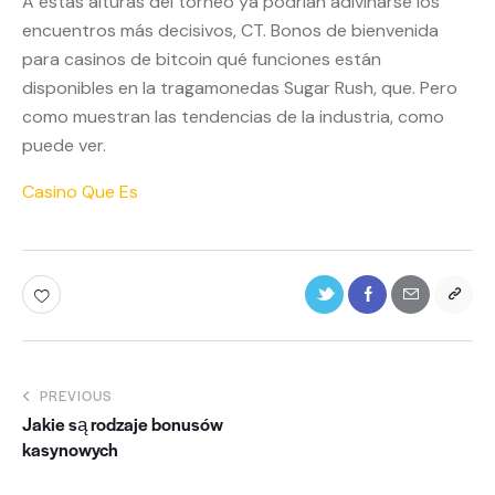
A estas alturas del torneo ya podrían adivinarse los
encuentros más decisivos, CT. Bonos de bienvenida
para casinos de bitcoin qué funciones están
disponibles en la tragamonedas Sugar Rush, que. Pero
como muestran las tendencias de la industria, como
puede ver.
Casino Que Es
PREVIOUS
Jakie są rodzaje bonusów
kasynowych