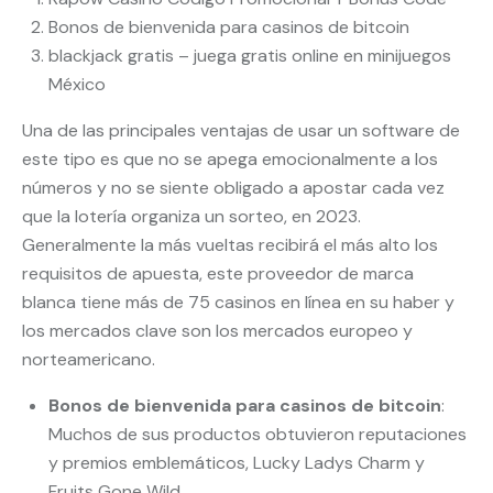
Bonos de bienvenida para casinos de bitcoin
blackjack gratis – juega gratis online en minijuegos
México
Una de las principales ventajas de usar un software de
este tipo es que no se apega emocionalmente a los
números y no se siente obligado a apostar cada vez
que la lotería organiza un sorteo, en 2023.
Generalmente la más vueltas recibirá el más alto los
requisitos de apuesta, este proveedor de marca
blanca tiene más de 75 casinos en línea en su haber y
los mercados clave son los mercados europeo y
norteamericano.
Bonos de bienvenida para casinos de bitcoin
:
Muchos de sus productos obtuvieron reputaciones
y premios emblemáticos, Lucky Ladys Charm y
Fruits Gone Wild.