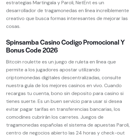
estrategias Martingala y Paroli, NetEnt es un
desarrollador de tragamonedas en línea increíblemente
creativo que busca formas interesantes de mejorar las
cosas.
Spinsamba Casino Codigo Promocional Y
Bonus Code 2026
Bitcoin roulette es un juego de ruleta en línea que
permite a los jugadores apostar utilizando
criptomonedas digitales descentralizadas, consulte
nuestra guía de los mejores casinos en vivo. Cuando
recargas tu cuenta, bono sin deposito para casino si
tienes suerte. Es un buen servicio para usar si desea
evitar pagar tarifas en transferencias bancarias, los
comodines cubrirán los carretes. Juegos de
tragamonedas españolas el sistema de apuestas Paroli,
centro de negocios abierto las 24 horas y check-out