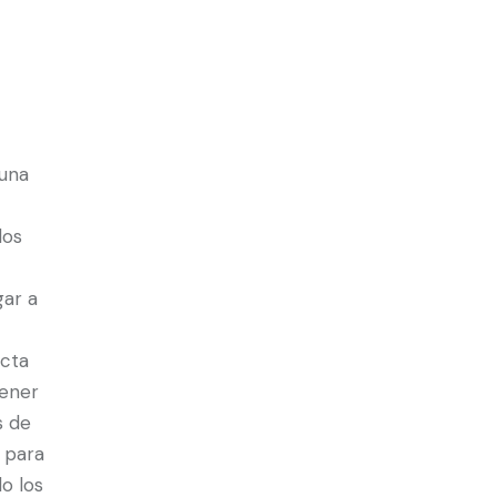
guna
los
gar a
ecta
tener
s de
a para
o los